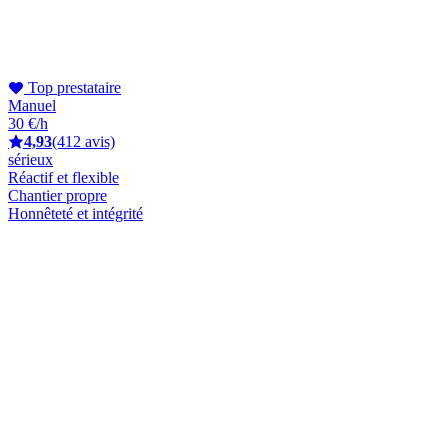
Top prestataire
Manuel
30 €/h
4,93
(412 avis)
sérieux
Réactif et flexible
Chantier propre
Honnêteté et intégrité