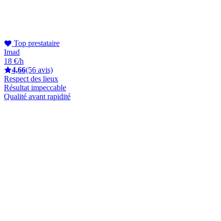
Top prestataire
Imad
18 €/h
4,66
(56 avis)
Respect des lieux
Résultat impeccable
Qualité avant rapidité