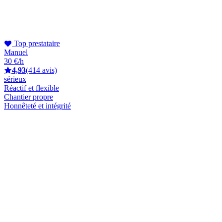
Top prestataire
Manuel
30 €/h
4,93
(414 avis)
sérieux
Réactif et flexible
Chantier propre
Honnêteté et intégrité