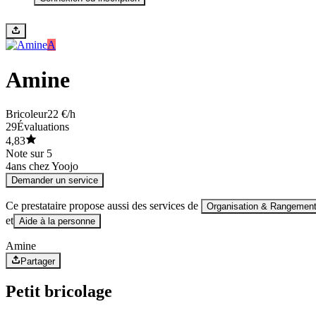
A
Amine
Bricoleur
22 €/h
29
Évaluations
4,83
Note sur 5
4
ans chez Yoojo
Demander un service
Ce prestataire propose aussi des services de
Organisation & Rangemen
et
Aide à la personne
Amine
Partager
Petit bricolage