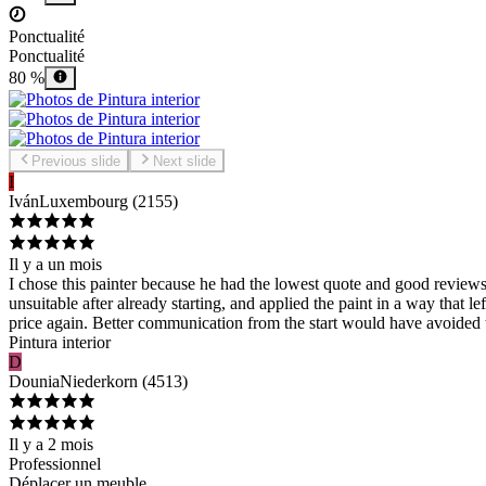
Ponctualité
Ponctualité
80 %
Previous slide
Next slide
I
Iván
Luxembourg
(
2155
)
Il y a un mois
I chose this painter because he had the lowest quote and good reviews
unsuitable after already starting, and applied the paint in a way that 
price again. Better communication from the start would have avoided t
Pintura interior
D
Dounia
Niederkorn
(
4513
)
Il y a 2 mois
Professionnel
Déplacer un meuble