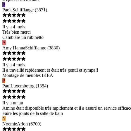
P
Paola
Schifflange
(
3871
)
Il y a 4 mois
Très bien merci
Cambiare un rubinetto
A
Amy Hanna
Schifflange
(
3830
)
Il y a 4 mois
Il a travaillé rapidement et était très gentil et sympa!!
Montage de meubles IKEA
P
Paul
Luxembourg
(
1354
)
Il y a un an
Amine était disponible très rapidement et il a assuré un service effica
Faire les joints de la salle de bain
N
Noemie
Arlon
(
6700
)