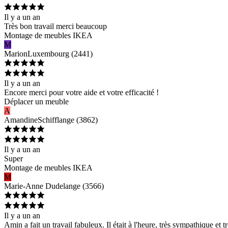
Il y a un an
Très bon travail merci beaucoup
Montage de meubles IKEA
M
Marion
Luxembourg
(
2441
)
Il y a un an
Encore merci pour votre aide et votre efficacité !
Déplacer un meuble
A
Amandine
Schifflange
(
3862
)
Il y a un an
Super
Montage de meubles IKEA
M
Marie-Anne
Dudelange
(
3566
)
Il y a un an
Amin a fait un travail fabuleux. Il était à l'heure, très sympathique et t