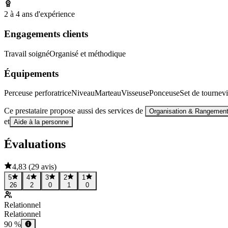
2 à 4 ans d'expérience
Engagements clients
Travail soigné
Organisé et méthodique
Équipements
Perceuse perforatrice
Niveau
Marteau
Visseuse
Ponceuse
Set de tournevi
Ce prestataire propose aussi des services de
Organisation & Rangemen
et
Aide à la personne
Évaluations
4,83
(
29 avis
)
5
4
3
2
1
26
2
0
1
0
Relationnel
Relationnel
90 %