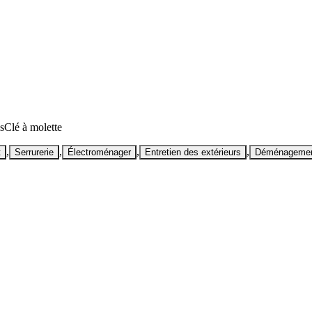
s
Clé à molette
,
,
,
,
t
Serrurerie
Électroménager
Entretien des extérieurs
Déménageme