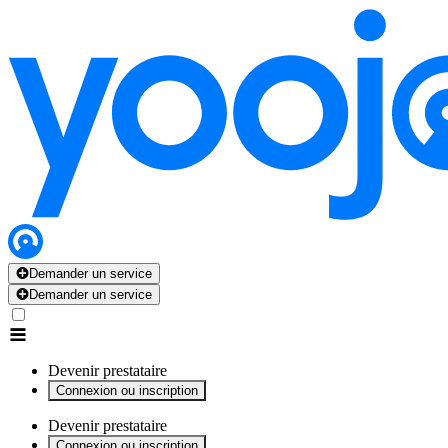
x
x
x
x
x
Demander un service
Demander un service
Devenir prestataire
Connexion ou inscription
Devenir prestataire
Connexion ou inscription