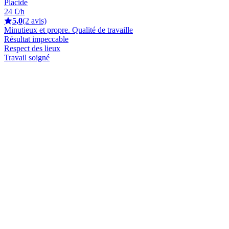
Placide
24 €/h
5,0
(2 avis)
Minutieux et propre. Qualité de travaille
Résultat impeccable
Respect des lieux
Travail soigné