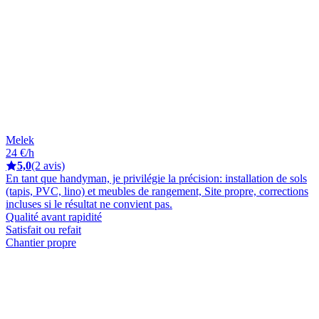
Melek
24 €/h
5,0
(2 avis)
En tant que handyman, je privilégie la précision: installation de sols
(tapis, PVC, lino) et meubles de rangement, Site propre, corrections
incluses si le résultat ne convient pas.
Qualité avant rapidité
Satisfait ou refait
Chantier propre