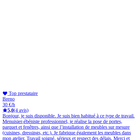
Top prestataire
Breno
30 €/h
5,0
(4 avis)
Bonjour, je suis disponible. Je suis bien habitué à ce type de travail.
Menuisier-ébéniste professionnel, je réalise la pose de portes,
parquet et fenêtres, ainsi que l’installation de meubles sur mesure
(cuisines, dressings, etc.). Je fabrique également les meubles dans
mon atelier. Travail soigné, sérieux et respect des délais. Merci et