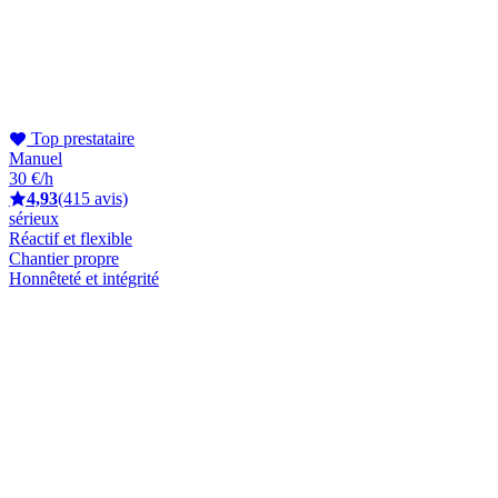
Top prestataire
Manuel
30 €/h
4,93
(415 avis)
sérieux
Réactif et flexible
Chantier propre
Honnêteté et intégrité