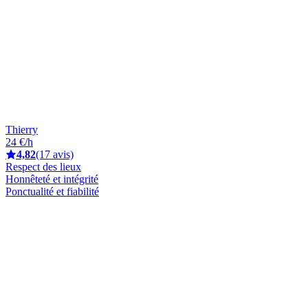
Thierry
24 €/h
4,82
(17 avis)
Respect des lieux
Honnêteté et intégrité
Ponctualité et fiabilité