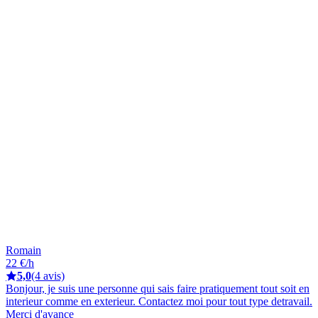
Romain
22 €/h
5,0
(4 avis)
Bonjour, je suis une personne qui sais faire pratiquement tout soit en
interieur comme en exterieur. Contactez moi pour tout type detravail.
Merci d'avance