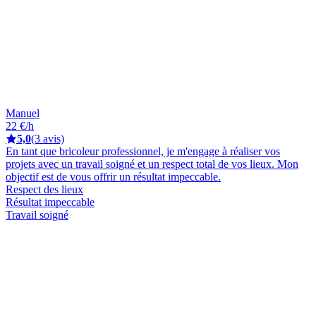
Manuel
22 €/h
5,0
(3 avis)
En tant que bricoleur professionnel, je m'engage à réaliser vos
projets avec un travail soigné et un respect total de vos lieux. Mon
objectif est de vous offrir un résultat impeccable.
Respect des lieux
Résultat impeccable
Travail soigné