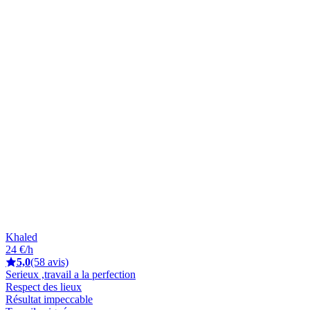
Khaled
24 €/h
5,0
(58 avis)
Serieux ,travail a la perfection
Respect des lieux
Résultat impeccable