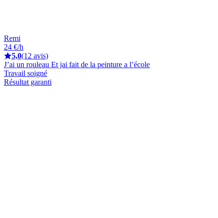
Remi
24 €/h
5,0
(12 avis)
J’ai un rouleau Et jai fait de la peinture a l’école
Travail soigné
Résultat garanti