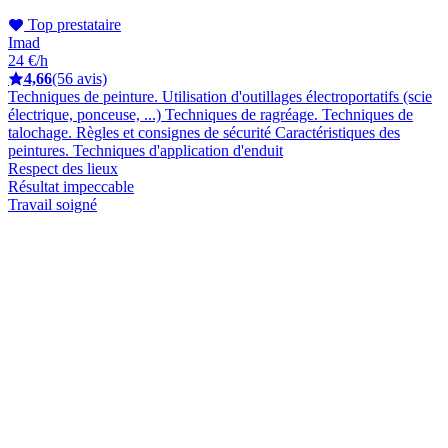
Top prestataire
Imad
24 €/h
4,66
(56 avis)
Techniques de peinture. Utilisation d'outillages électroportatifs (scie
électrique, ponceuse, ...) Techniques de ragréage. Techniques de
talochage. Règles et consignes de sécurité Caractéristiques des
peintures. Techniques d'application d'enduit
Respect des lieux
Résultat impeccable
Travail soigné