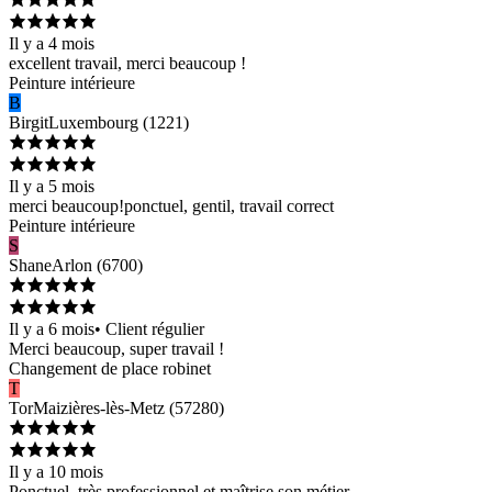
Il y a 4 mois
excellent travail, merci beaucoup !
Peinture intérieure
B
Birgit
Luxembourg
(
1221
)
Il y a 5 mois
merci beaucoup!ponctuel, gentil, travail correct
Peinture intérieure
S
Shane
Arlon
(
6700
)
Il y a 6 mois
•
Client régulier
Merci beaucoup, super travail !
Changement de place robinet
T
Tor
Maizières-lès-Metz
(
57280
)
Il y a 10 mois
Ponctuel, très professionnel et maîtrise son métier.