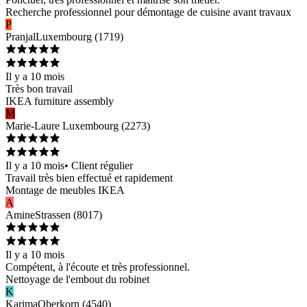
Recherche professionnel pour démontage de cuisine avant travaux
P
Pranjal
Luxembourg
(
1719
)
Il y a 10 mois
Très bon travail
IKEA furniture assembly
M
Marie-Laure
Luxembourg
(
2273
)
Il y a 10 mois
•
Client régulier
Travail très bien effectué et rapidement
Montage de meubles IKEA
A
Amine
Strassen
(
8017
)
Il y a 10 mois
Compétent, à l'écoute et très professionnel.
Nettoyage de l'embout du robinet
K
Karima
Oberkorn
(
4540
)