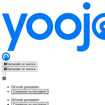
x
x
x
x
x
Demander un service
Demander un service
Devenir prestataire
Connexion ou inscription
Devenir prestataire
Connexion ou inscription