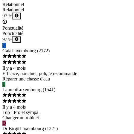
Relationnel
Relationnel
97 %
Ponctualité
Ponctualité
97 %
G
Gaïa
Luxembourg
(
2172
)
Il y a 4 mois
Efficace, ponctuel, poli, je recommande
Réparer une chasse d'eau
L
Laurent
Luxembourg
(
1541
)
Il y a 4 mois
Top ! Pro et sympa .
Changer un robinet
D
Dr Birgit
Luxembourg
(
1221
)