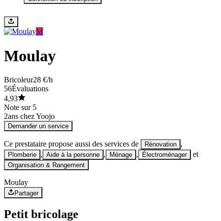
M
Moulay
Bricoleur
28 €/h
56
Évaluations
4,93
Note sur 5
2
ans chez Yoojo
Demander un service
Ce prestataire propose aussi des services de
,
Rénovation
,
,
,
et
Plomberie
Aide à la personne
Ménage
Électroménager
Organisation & Rangement
Moulay
Partager
Petit bricolage