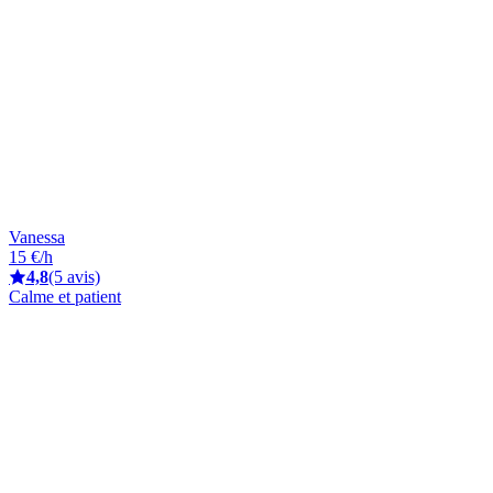
Vanessa
15 €/h
4,8
(5 avis)
Calme et patient