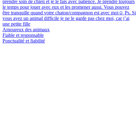
prendre soin de chien et je le fais avec patience. Je prendre toujours
le temps pour jouer avec eux et les promener aussi. Vous pouvez
être tranquille quand votre chaton/compagnon est avec moi☺️ Ps. Si
vous avez un animal difficile je ne le garde pas chez moi, car j’ai
une petite fille
Amoureux des animaux
Fiable et responsable
Ponctualité et fiabilité