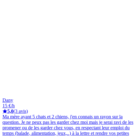
Dany
15 €/h
5,0
(3 avis)
Ma mère ayant 5 chats et 2 chiens, j'en connais un rayon sur la
question. Je ne peux pas les garder chez moi mais je serai ravi de les
promener ou de les garder chez vous, en respectant leur emploi du
temps (balade, alimentation, jeux,..) à la lettre et rendre vos petites