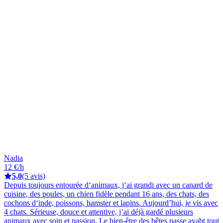
Nadia
12 €/h
5,0
(5 avis)
Depuis toujours entourée d‘animaux, j‘ai grandi avec un canard de
cuisine, des poules, un chien fidèle pendant 16 ans, des chats, des
cochons d‘inde, poissons, hamster et lapins. Aujourd’hui, je vis avec
4 chats. Sérieuse, douce et attentive, j’ai déjà gardé plusieurs
animaux avec soin et passion. Le bien-être des bêtes passe avabt tout