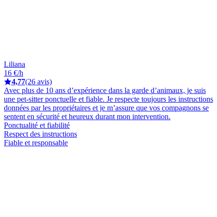
Liliana
16 €/h
4,77
(26 avis)
Avec plus de 10 ans d’expérience dans la garde d’animaux, je suis
une pet-sitter ponctuelle et fiable. Je respecte toujours les instructions
données par les propriétaires et je m’assure que vos compagnons se
sentent en sécurité et heureux durant mon intervention.
Ponctualité et fiabilité
Respect des instructions
Fiable et responsable