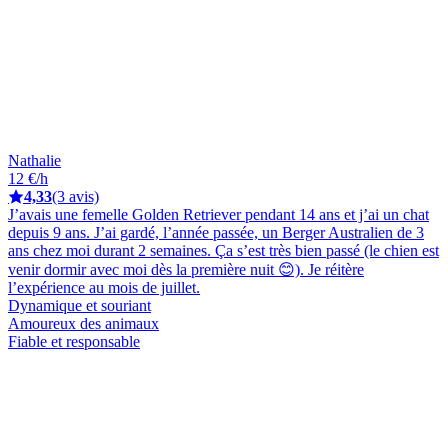
Nathalie
12 €/h
4,33
(3 avis)
J’avais une femelle Golden Retriever pendant 14 ans et j’ai un chat
depuis 9 ans. J’ai gardé, l’année passée, un Berger Australien de 3
ans chez moi durant 2 semaines. Ça s’est très bien passé (le chien est
venir dormir avec moi dès la première nuit 😊). Je réitère
l’expérience au mois de juillet.
Dynamique et souriant
Amoureux des animaux
Fiable et responsable