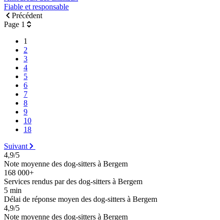
Fiable et responsable
Précédent
Page 1
1
2
3
4
5
6
7
8
9
10
18
Suivant
4,9/5
Note moyenne des dog-sitters à Bergem
168 000+
Services rendus par des dog-sitters à Bergem
5 min
Délai de réponse moyen des dog-sitters à Bergem
4,9/5
Note moyenne des dog-sitters à Bergem