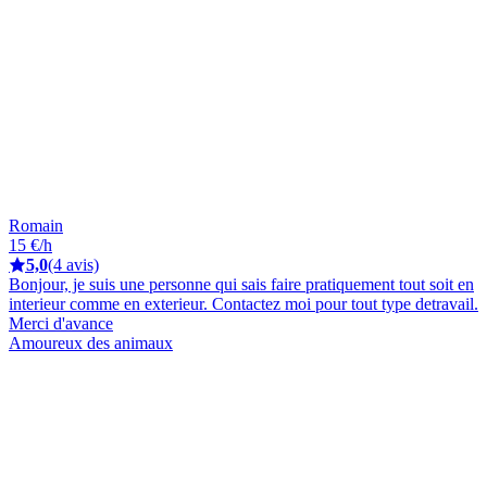
Romain
15 €/h
5,0
(4 avis)
Bonjour, je suis une personne qui sais faire pratiquement tout soit en
interieur comme en exterieur. Contactez moi pour tout type detravail.
Merci d'avance
Amoureux des animaux