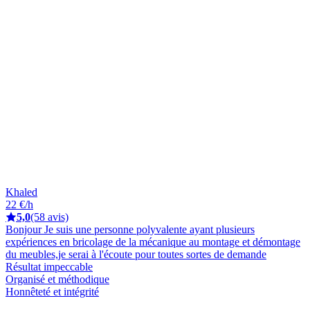
Khaled
22 €/h
5,0
(58 avis)
Bonjour Je suis une personne polyvalente ayant plusieurs
expériences en bricolage de la mécanique au montage et démontage
du meubles,je serai à l'écoute pour toutes sortes de demande
Résultat impeccable
Organisé et méthodique
Honnêteté et intégrité