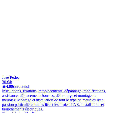
José Pedro
30 €/h
4,99
(226 avis)
Installations, fixations, remplacements, dépannage, modifications,
assistance, déplacements lourdes, démontage et montage de
meubles. Montage et installation de tout le type de meubles Ikea,
passion particulière par les lits et les projets PAX. Installations et
branchements électriques.