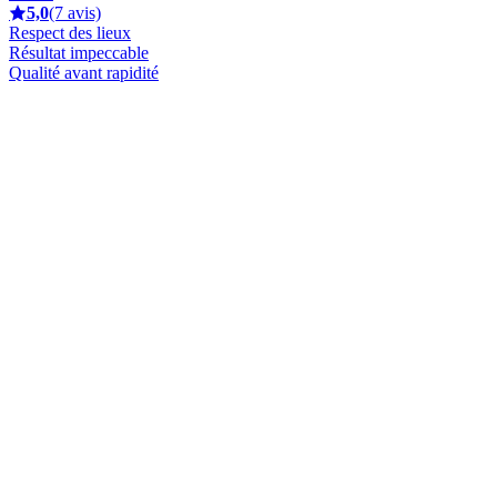
5,0
(7 avis)
Respect des lieux
Résultat impeccable
Qualité avant rapidité