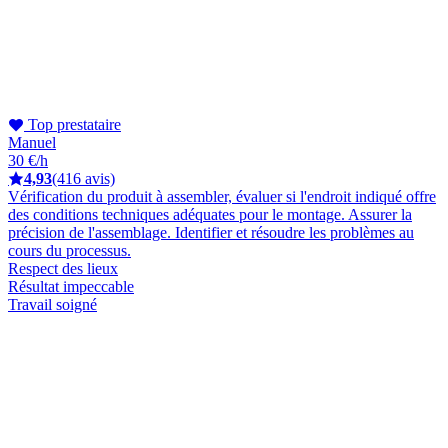
Top prestataire
Manuel
30 €/h
4,93
(416 avis)
Vérification du produit à assembler, évaluer si l'endroit indiqué offre
des conditions techniques adéquates pour le montage. Assurer la
précision de l'assemblage. Identifier et résoudre les problèmes au
cours du processus.
Respect des lieux
Résultat impeccable
Travail soigné