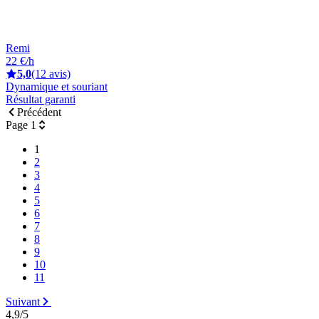
Remi
22 €/h
5,0
(12 avis)
Dynamique et souriant
Résultat garanti
Précédent
Page 1
1
2
3
4
5
6
7
8
9
10
11
Suivant
4,9/5