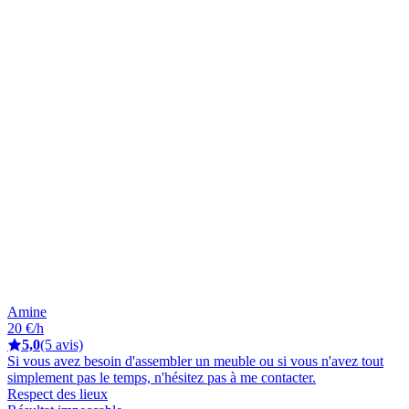
Amine
20 €/h
5,0
(5 avis)
Si vous avez besoin d'assembler un meuble ou si vous n'avez tout
simplement pas le temps, n'hésitez pas à me contacter.
Respect des lieux