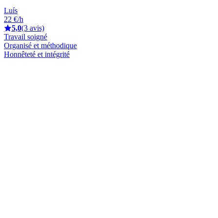
Luís
22 €/h
5,0
(3 avis)
Travail soigné
Organisé et méthodique
Honnêteté et intégrité