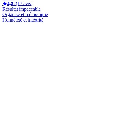
4,82
(17 avis)
Résultat impeccable
Organisé et méthodique
Honnêteté et intégrité