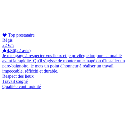
Top prestataire
Régis
22 €/h
4,86
(22 avis)
Je m'engage à respecter vos lieux et je privilégie toujours la qualité
avant la rapidité. Qu'il s'agisse de monter un canapé ou d'installer un
pare-baignoire, je mets un point d'honneur à réaliser un travail
impeccable, réfléchi et durable.
Respect des lieux
Travail soigné
Qualité avant rapidité