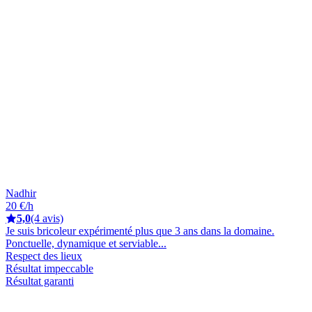
Nadhir
20 €/h
5,0
(4 avis)
Je suis bricoleur expérimenté plus que 3 ans dans la domaine.
Ponctuelle, dynamique et serviable...
Respect des lieux
Résultat impeccable
Résultat garanti