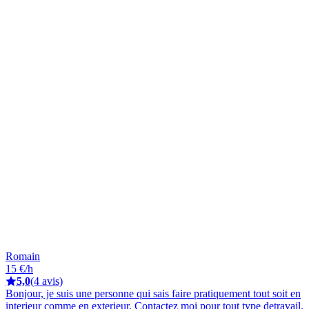
Romain
15 €/h
5,0
(4 avis)
Bonjour, je suis une personne qui sais faire pratiquement tout soit en
interieur comme en exterieur. Contactez moi pour tout type detravail.