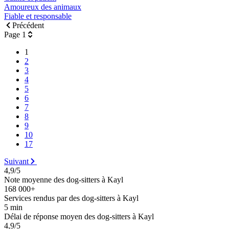
Amoureux des animaux
Fiable et responsable
Précédent
Page 1
1
2
3
4
5
6
7
8
9
10
17
Suivant
4,9/5
Note moyenne des dog-sitters à Kayl
168 000+
Services rendus par des dog-sitters à Kayl
5 min
Délai de réponse moyen des dog-sitters à Kayl
4,9/5