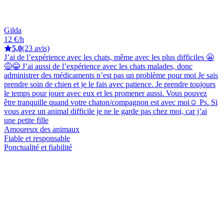
Gilda
12 €/h
5,0
(23 avis)
J’ai de l’expérience avec les chats, même avec les plus difficiles 😬
😅😂 J’ai aussi de l’expérience avec les chats malades, donc
administrer des médicaments n’est pas un problème pour moi Je sais
prendre soin de chien et je le fais avec patience. Je prendre toujours
le temps pour jouer avec eux et les promener aussi. Vous pouvez
être tranquille quand votre chaton/compagnon est avec moi☺️ Ps. Si
vous avez un animal difficile je ne le garde pas chez moi, car j’ai
une petite fille
Amoureux des animaux
Fiable et responsable
Ponctualité et fiabilité