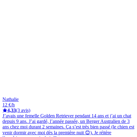
Nathalie
12 €/h
4,33
(3 avis)
J’avais une femelle Golden Retriever pendant 14 ans et j’ai un chat
depuis 9 ans. J’ai gardé, l’année passée, un Berger Australien de 3
ans chez moi durant 2 semaines. Ça s’est très bien passé (le chien est
venir dormir avec moi dès la première nuit 😊). Je réitère