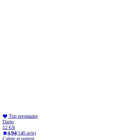
Top prestataire
Dario
12 €/h
4,94
(140 avis)
Calme et patient