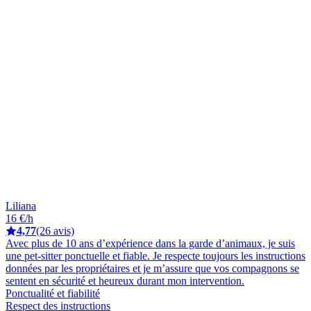
Liliana
16 €/h
4,77
(26 avis)
Avec plus de 10 ans d’expérience dans la garde d’animaux, je suis
une pet-sitter ponctuelle et fiable. Je respecte toujours les instructions
données par les propriétaires et je m’assure que vos compagnons se
sentent en sécurité et heureux durant mon intervention.
Ponctualité et fiabilité
Respect des instructions