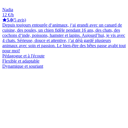
Nadia
12 €/h
5,0
(5 avis)
Depuis toujours entourée d‘animaux, j‘ai grandi avec un canard de
cuisine, des poules, un chien fidèle pendant 16 ans, des chats, des
cochons d‘inde, poissons, hamster et lapins. Aujourd’hui, je vis avec
4 chats. Sérieuse, douce et attentive, j’ai déjà gardé plusieurs
animaux avec soin et passion. Le bien-être des bêtes passe avabt tout
pour moi!
Pédagogue et à l'écoute
Flexible et adaptable
Dynamique et souriant