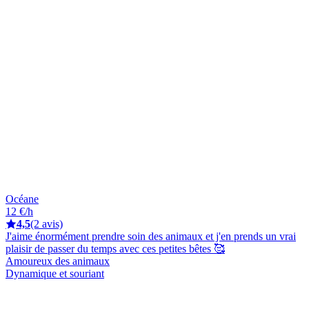
Océane
12 €/h
4,5
(2 avis)
J'aime énormément prendre soin des animaux et j'en prends un vrai
plaisir de passer du temps avec ces petites bêtes 🥰
Amoureux des animaux
Dynamique et souriant