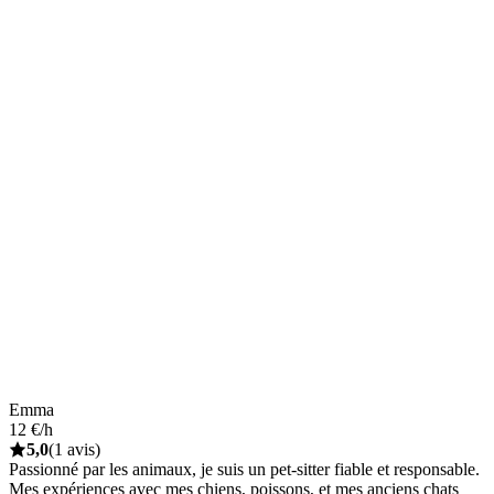
Emma
12 €/h
5,0
(1 avis)
Passionné par les animaux, je suis un pet-sitter fiable et responsable.
Mes expériences avec mes chiens, poissons, et mes anciens chats