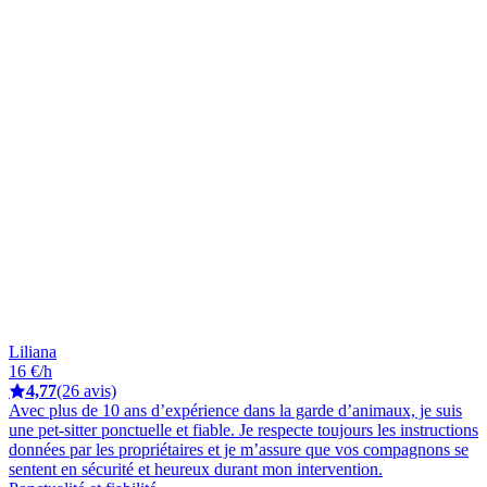
Liliana
16 €/h
4,77
(26 avis)
Avec plus de 10 ans d’expérience dans la garde d’animaux, je suis
une pet-sitter ponctuelle et fiable. Je respecte toujours les instructions
données par les propriétaires et je m’assure que vos compagnons se
sentent en sécurité et heureux durant mon intervention.