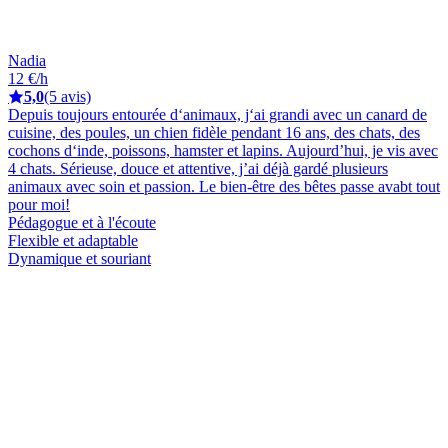
Nadia
12 €/h
5,0
(5 avis)
Depuis toujours entourée d‘animaux, j‘ai grandi avec un canard de
cuisine, des poules, un chien fidèle pendant 16 ans, des chats, des
cochons d‘inde, poissons, hamster et lapins. Aujourd’hui, je vis avec
4 chats. Sérieuse, douce et attentive, j’ai déjà gardé plusieurs
animaux avec soin et passion. Le bien-être des bêtes passe avabt tout
pour moi!
Pédagogue et à l'écoute
Flexible et adaptable
Dynamique et souriant