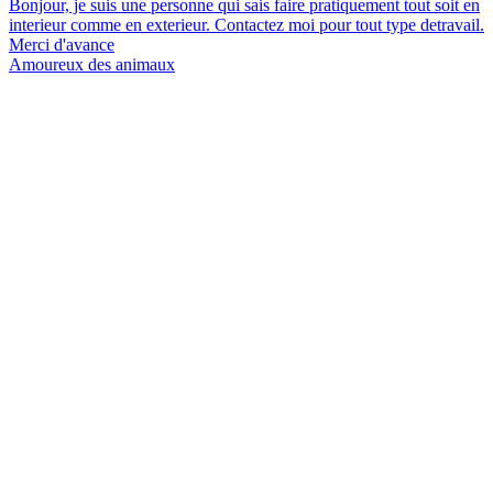
Bonjour, je suis une personne qui sais faire pratiquement tout soit en
interieur comme en exterieur. Contactez moi pour tout type detravail.
Merci d'avance
Amoureux des animaux