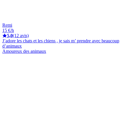
Remi
15 €/h
5,0
(12 avis)
J’adore les chats et les chiens , je sais m’ prendre avec beaucoup
d’animaux
Amoureux des animaux