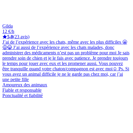
Gilda
12 €/h
5,0
(23 avis)
J’ai de l’expérience avec les chats, même avec les plus difficiles 😬
😅😂 J’ai aussi de l’expérience avec les chats malades, donc
administrer des médicaments n’est pas un problème pour moi Je sais
prendre soin de chien et je le fais avec patience. Je prendre toujours
le temps pour jouer avec eux et les promener aussi. Vous pouvez
être tranquille quand votre chaton/compagnon est avec moi☺️ Ps. Si
vous avez un animal difficile je ne le garde pas chez moi, car j’ai
une petite fille
Amoureux des animaux
Fiable et responsable
Ponctualité et fiabilité