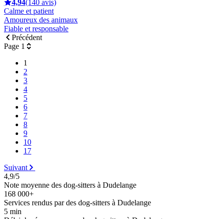
4,94
(140 avis)
Calme et patient
Amoureux des animaux
Fiable et responsable
Précédent
Page 1
1
2
3
4
5
6
7
8
9
10
17
Suivant
4,9/5
Note moyenne des dog-sitters à Dudelange
168 000+
Services rendus par des dog-sitters à Dudelange
5 min