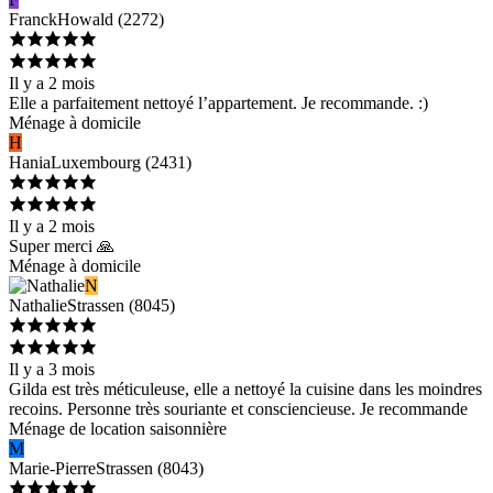
Franck
Howald
(
2272
)
Il y a 2 mois
Elle a parfaitement nettoyé l’appartement. Je recommande. :)
Ménage à domicile
H
Hania
Luxembourg
(
2431
)
Il y a 2 mois
Super merci 🙏
Ménage à domicile
N
Nathalie
Strassen
(
8045
)
Il y a 3 mois
Gilda est très méticuleuse, elle a nettoyé la cuisine dans les moindres
recoins. Personne très souriante et consciencieuse. Je recommande
Ménage de location saisonnière
M
Marie-Pierre
Strassen
(
8043
)