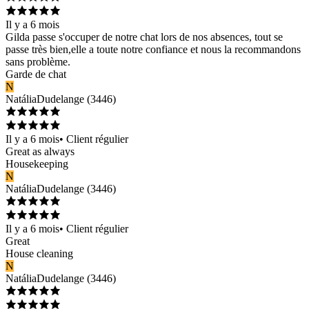
Il y a 6 mois
Gilda passe s'occuper de notre chat lors de nos absences, tout se
passe très bien,elle a toute notre confiance et nous la recommandons
sans problème.
Garde de chat
N
Natália
Dudelange
(
3446
)
Il y a 6 mois
•
Client régulier
Great as always
Housekeeping
N
Natália
Dudelange
(
3446
)
Il y a 6 mois
•
Client régulier
Great
House cleaning
N
Natália
Dudelange
(
3446
)