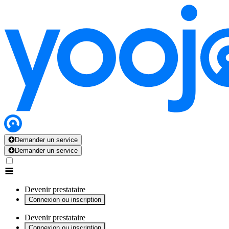
x
x
x
x
x
Demander un service
Demander un service
Devenir prestataire
Connexion ou inscription
Devenir prestataire
Connexion ou inscription