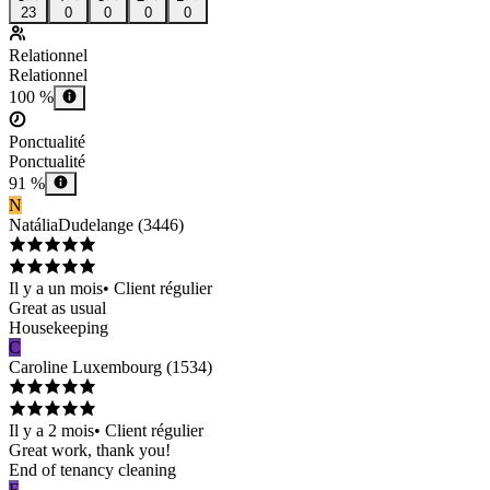
23
0
0
0
0
Relationnel
Relationnel
100 %
Ponctualité
Ponctualité
91 %
N
Natália
Dudelange
(
3446
)
Il y a un mois
•
Client régulier
Great as usual
Housekeeping
C
Caroline
Luxembourg
(
1534
)
Il y a 2 mois
•
Client régulier
Great work, thank you!
End of tenancy cleaning
F