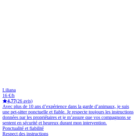
Liliana
16 €/h
4,77
(26 avis)
Avec plus de 10 ans d’expérience dans la garde d’animaux, je suis
une pet-sitter ponctuelle et fiable. Je respecte toujours les instructions
données par les propriétaires et je m’assure que vos compagnons se
sentent en sécurité et heureux durant mon intervention.
Ponctualité et fiabilité
Respect des instructions