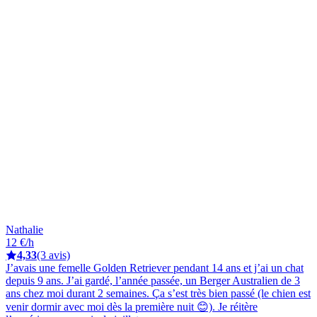
Nathalie
12 €/h
4,33
(3 avis)
J’avais une femelle Golden Retriever pendant 14 ans et j’ai un chat
depuis 9 ans. J’ai gardé, l’année passée, un Berger Australien de 3
ans chez moi durant 2 semaines. Ça s’est très bien passé (le chien est
venir dormir avec moi dès la première nuit 😊). Je réitère