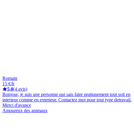
Romain
15 €/h
5,0
(4 avis)
Bonjour, je suis une personne qui sais faire pratiquement tout soit en
interieur comme en exterieur. Contactez moi pour tout type detravail.
Merci d'avance
Amoureux des animaux