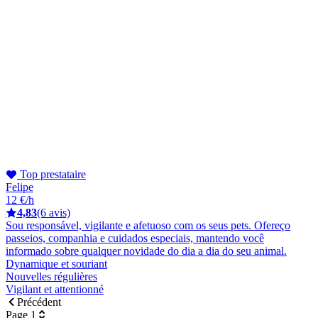
Top prestataire
Felipe
12 €/h
4,83
(6 avis)
Sou responsável, vigilante e afetuoso com os seus pets. Ofereço
passeios, companhia e cuidados especiais, mantendo você
informado sobre qualquer novidade do dia a dia do seu animal.
Dynamique et souriant
Nouvelles régulières
Vigilant et attentionné
Précédent
Page 1