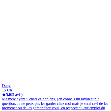
Dany
15 €/h
5,0
(3 avis)
Ma mère ayant 5 chats et 2 chiens, j'en connais un rayon sur la
question. Je ne peux pas les garder chez moi mais je serai ravi de les
promener ou de les garder chez vous, en respectant leur emploi du