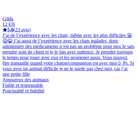
Gilda
12 €/h
5,0
(23 avis)
J’ai de l’expérience avec les chats, même avec les plus difficiles 😬
😅😂 J’ai aussi de l’expérience avec les chats malades, donc
administrer des médicaments n’est pas un problème pour moi Je sais
prendre soin de chien et je le fais avec patience. Je prendre toujours
le temps pour jouer avec eux et les promener aussi. Vous pouvez
être tranquille quand votre chaton/compagnon est avec moi☺️ Ps. Si
vous avez un animal difficile je ne le garde pas chez moi, car j’ai
une petite fille
Amoureux des animaux
Fiable et responsable
Ponctualité et fiabilité