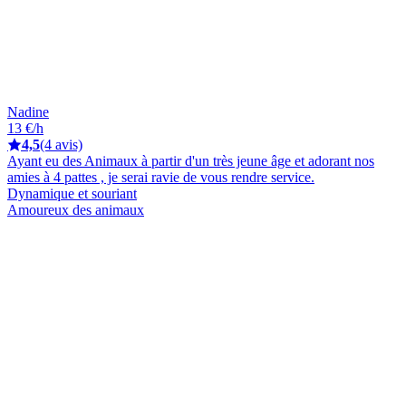
Nadine
13 €/h
4,5
(4 avis)
Ayant eu des Animaux à partir d'un très jeune âge et adorant nos
amies à 4 pattes , je serai ravie de vous rendre service.
Dynamique et souriant
Amoureux des animaux