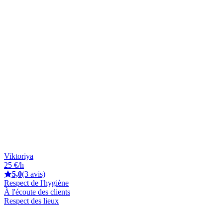
Viktoriya
25 €/h
5,0
(3 avis)
Respect de l'hygiène
À l'écoute des clients
Respect des lieux