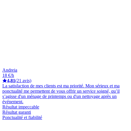
Andreia
18 €/h
4,81
(21 avis)
La satisfaction de mes clients est ma priorité. Mon sérieux et ma
ponctualité me permettent de vous offrir un service soigné, qu’il
s’agisse d'un ménage de printemps ou d'un nettoyage après un
événement.
Résultat impeccable
Résultat garanti
Ponctualité et fiabilité