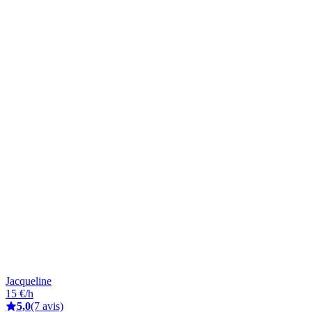
Jacqueline
15 €/h
5,0
(7 avis)