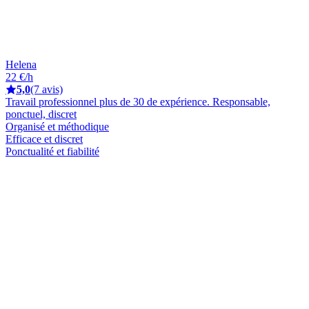
Helena
22 €/h
5,0
(7 avis)
Travail professionnel plus de 30 de expérience. Responsable,
ponctuel, discret
Organisé et méthodique
Efficace et discret
Ponctualité et fiabilité