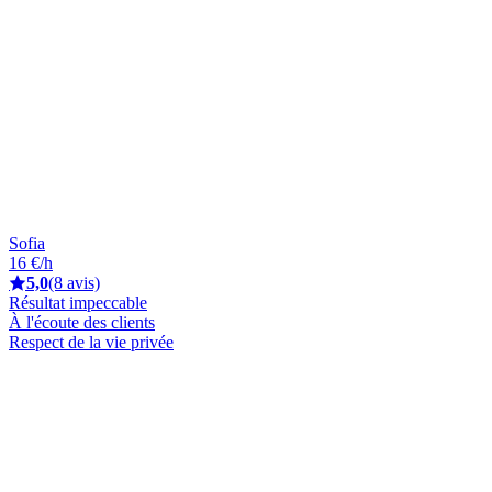
Sofia
16 €/h
5,0
(8 avis)
Résultat impeccable
À l'écoute des clients
Respect de la vie privée