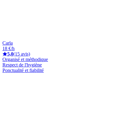
Carla
18 €/h
5,0
(15 avis)
Organisé et méthodique
Respect de l'hygiène
Ponctualité et fiabilité