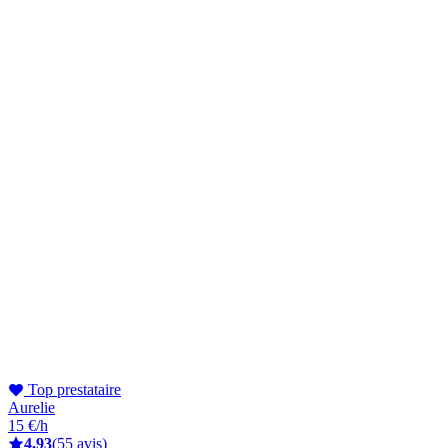
Top prestataire
Aurelie
15 €/h
4,93
(55 avis)