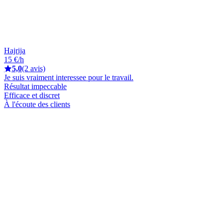
Hajrija
15 €/h
5,0
(2 avis)
Je suis vraiment interessee pour le travail.
Résultat impeccable
Efficace et discret
À l'écoute des clients