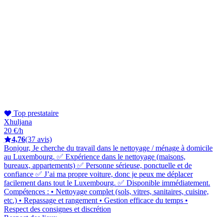
Top prestataire
Xhuljana
20 €/h
4,76
(37 avis)
Bonjour, Je cherche du travail dans le nettoyage / ménage à domicile
au Luxembourg. ✅ Expérience dans le nettoyage (maisons,
bureaux, appartements) ✅ Personne sérieuse, ponctuelle et de
confiance ✅ J’ai ma propre voiture, donc je peux me déplacer
facilement dans tout le Luxembourg. ✅ Disponible immédiatement.
Compétences : • Nettoyage complet (sols, vitres, sanitaires, cuisine,
etc.) • Repassage et rangement • Gestion efficace du temps •
Respect des consignes et discrétion