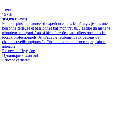
Amra
15 €/h
4,89
(19 avis)
Forte de plusieurs années d’expérience dans le ménage, je suis une
personne sérieuse et passionnée par mon travail. J’assure un ménage
minutieux et organisé aussi bien chez des particuliers que dans les
locaux professionnels. Je m’adapte facilement aux besoins de
chacun et veille toujours à offrir un environnement propre, sain et
agréable.
Respect de l'hygiène
Dynamique et souriant
Efficace et discret