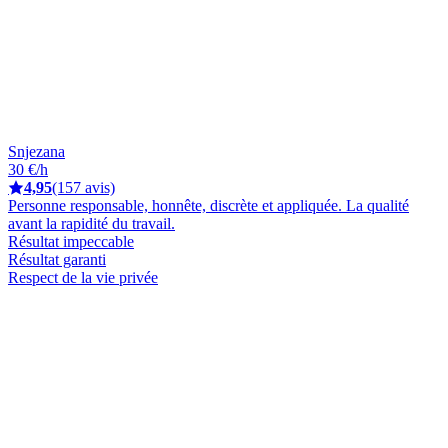
Snjezana
30 €/h
4,95
(157 avis)
Personne responsable, honnête, discrète et appliquée. La qualité
avant la rapidité du travail.
Résultat impeccable
Résultat garanti
Respect de la vie privée