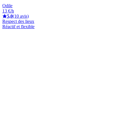
Odile
13 €/h
5,0
(10 avis)
Respect des lieux
Réactif et flexible