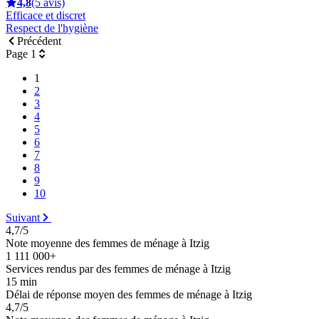
4,8
(5 avis)
Efficace et discret
Respect de l'hygiène
Précédent
Page 1
1
2
3
4
5
6
7
8
9
10
Suivant
4,7/5
Note moyenne des femmes de ménage à Itzig
1 111 000+
Services rendus par des femmes de ménage à Itzig
15 min
Délai de réponse moyen des femmes de ménage à Itzig
4,7/5