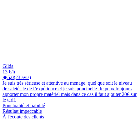
Gilda
13 €/h
5,0
(23 avis)
Je suis très sérieuse et attentive au ménage, quel que soit le niveau
de saleté. Je de l’expérience et je suis ponctuelle. Je peux toujours
apporter mon propre matériel mais dans ce cas il faut ajouter 20€ sur
le tarif.
Ponctualité et fiabilité
Résultat impeccable
À l'écoute des clients