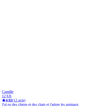
Camille
12 €/h
4,92
(12 avis)
J'ai eu des chiens et des chats et j'adore les animaux