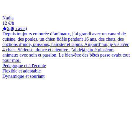
Nadia
12 €/h
5,0
(5 avis)
Depuis toujours entourée d‘animaux, j‘ai grandi avec un canard de
cuisine, des poules, un chien fidèle pendant 16 ans, des chats, des
cochons d‘inde, poissons, hamster et lapins. Aujourd’hui, je vis avec
4 chats. Sérieuse, douce et attentive, j’ai déjà gardé plusieurs
animaux avec soin et passion. Le bien-être des bêtes passe avabt tout
pour moi!
Pédagogue et à l'écoute
Flexible et adaptable
Dynamique et souriant