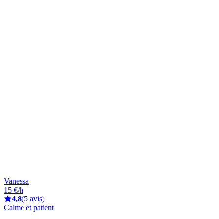
Vanessa
15 €/h
4,8
(5 avis)
Calme et patient