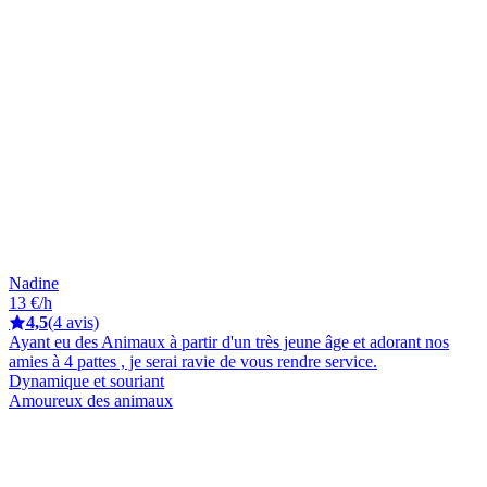
Nadine
13 €/h
4,5
(4 avis)
Ayant eu des Animaux à partir d'un très jeune âge et adorant nos
amies à 4 pattes , je serai ravie de vous rendre service.
Dynamique et souriant
Amoureux des animaux