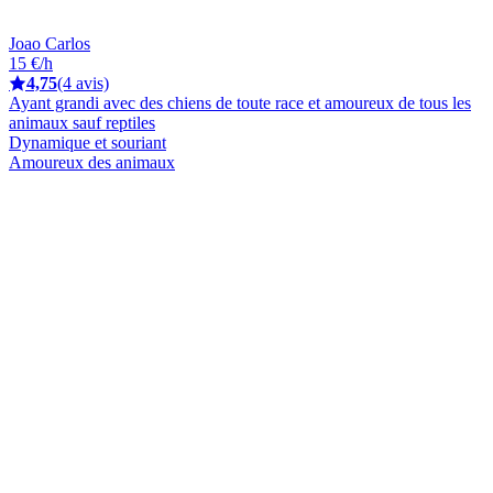
Joao Carlos
15 €/h
4,75
(4 avis)
Ayant grandi avec des chiens de toute race et amoureux de tous les
animaux sauf reptiles
Dynamique et souriant
Amoureux des animaux