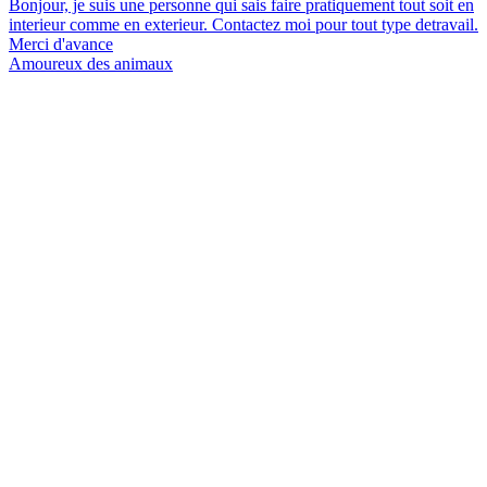
Bonjour, je suis une personne qui sais faire pratiquement tout soit en
interieur comme en exterieur. Contactez moi pour tout type detravail.
Merci d'avance
Amoureux des animaux