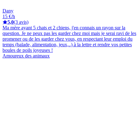
Dany
15 €/h
5,0
(3 avis)
Ma mère ayant 5 chats et 2 chiens, j'en connais un rayon sur la
question. Je ne peux pas les garder chez moi mais je serai ravi de les
promener ou de les garder chez vous, en respectant leur emploi du
temps (balade, alimentation, jeux,..) à la lettre et rendre vos petites
boules de poils joyeuses !
Amoureux des animaux