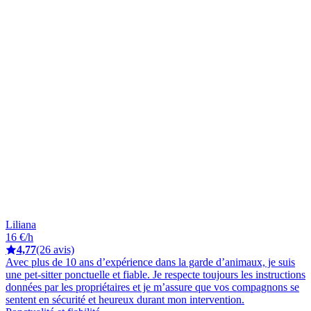
Liliana
16 €/h
4,77
(26 avis)
Avec plus de 10 ans d’expérience dans la garde d’animaux, je suis
une pet-sitter ponctuelle et fiable. Je respecte toujours les instructions
données par les propriétaires et je m’assure que vos compagnons se
sentent en sécurité et heureux durant mon intervention.