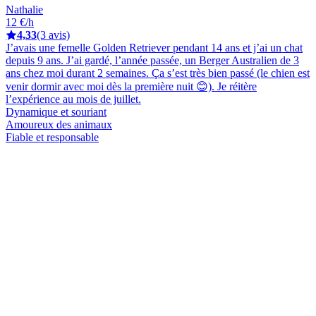
Nathalie
12 €/h
4,33
(3 avis)
J’avais une femelle Golden Retriever pendant 14 ans et j’ai un chat
depuis 9 ans. J’ai gardé, l’année passée, un Berger Australien de 3
ans chez moi durant 2 semaines. Ça s’est très bien passé (le chien est
venir dormir avec moi dès la première nuit 😊). Je réitère
l’expérience au mois de juillet.
Dynamique et souriant
Amoureux des animaux
Fiable et responsable