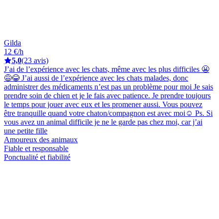
Gilda
12 €/h
5,0
(23 avis)
J’ai de l’expérience avec les chats, même avec les plus difficiles 😬
😅😂 J’ai aussi de l’expérience avec les chats malades, donc
administrer des médicaments n’est pas un problème pour moi Je sais
prendre soin de chien et je le fais avec patience. Je prendre toujours
le temps pour jouer avec eux et les promener aussi. Vous pouvez
être tranquille quand votre chaton/compagnon est avec moi☺️ Ps. Si
vous avez un animal difficile je ne le garde pas chez moi, car j’ai
une petite fille
Amoureux des animaux
Fiable et responsable
Ponctualité et fiabilité