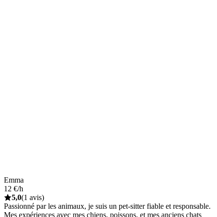
Emma
12 €/h
5,0
(1 avis)
Passionné par les animaux, je suis un pet-sitter fiable et responsable.
Mes expériences avec mes chiens, poissons, et mes anciens chats