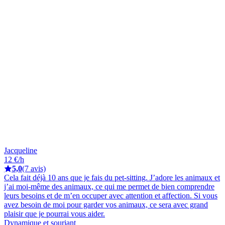
Jacqueline
12 €/h
5,0
(7 avis)
Cela fait déjà 10 ans que je fais du pet-sitting. J’adore les animaux et
j’ai moi-même des animaux, ce qui me permet de bien comprendre
leurs besoins et de m’en occuper avec attention et affection. Si vous
avez besoin de moi pour garder vos animaux, ce sera avec grand
plaisir que je pourrai vous aider.
Dynamique et souriant