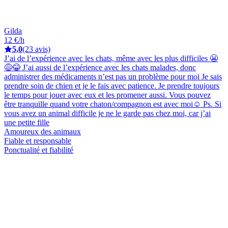
Gilda
12 €/h
5,0
(23 avis)
J’ai de l’expérience avec les chats, même avec les plus difficiles 😬
😅😂 J’ai aussi de l’expérience avec les chats malades, donc
administrer des médicaments n’est pas un problème pour moi Je sais
prendre soin de chien et je le fais avec patience. Je prendre toujours
le temps pour jouer avec eux et les promener aussi. Vous pouvez
être tranquille quand votre chaton/compagnon est avec moi☺️ Ps. Si
vous avez un animal difficile je ne le garde pas chez moi, car j’ai
une petite fille
Amoureux des animaux
Fiable et responsable
Ponctualité et fiabilité