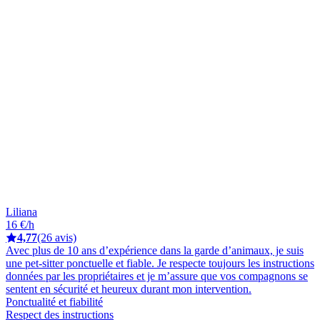
Liliana
16 €/h
4,77
(26 avis)
Avec plus de 10 ans d’expérience dans la garde d’animaux, je suis
une pet-sitter ponctuelle et fiable. Je respecte toujours les instructions
données par les propriétaires et je m’assure que vos compagnons se
sentent en sécurité et heureux durant mon intervention.
Ponctualité et fiabilité
Respect des instructions