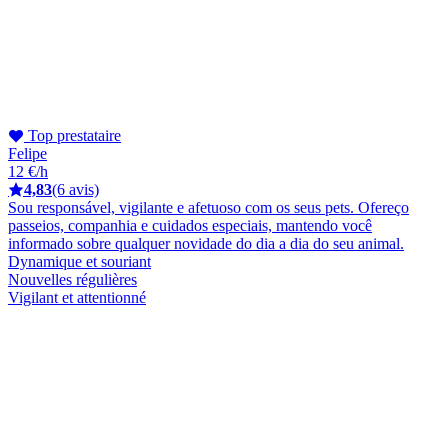
Top prestataire
Felipe
12 €/h
4,83
(6 avis)
Sou responsável, vigilante e afetuoso com os seus pets. Ofereço
passeios, companhia e cuidados especiais, mantendo você
informado sobre qualquer novidade do dia a dia do seu animal.
Dynamique et souriant
Nouvelles régulières
Vigilant et attentionné