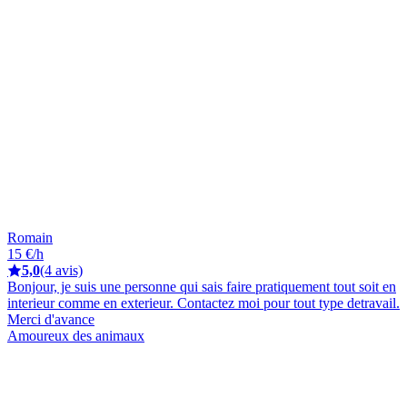
Romain
15 €/h
5,0
(4 avis)
Bonjour, je suis une personne qui sais faire pratiquement tout soit en
interieur comme en exterieur. Contactez moi pour tout type detravail.
Merci d'avance
Amoureux des animaux