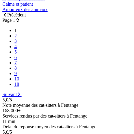
Calme et patient
Amoureux des animaux
Précédent
Page 1
1
2
3
4
5
6
7
8
9
10
18
Suivant
5,0/5
Note moyenne des cat-sitters à Fentange
168 000+
Services rendus par des cat-sitters à Fentange
11 min
Délai de réponse moyen des cat-sitters à Fentange
5,0/5