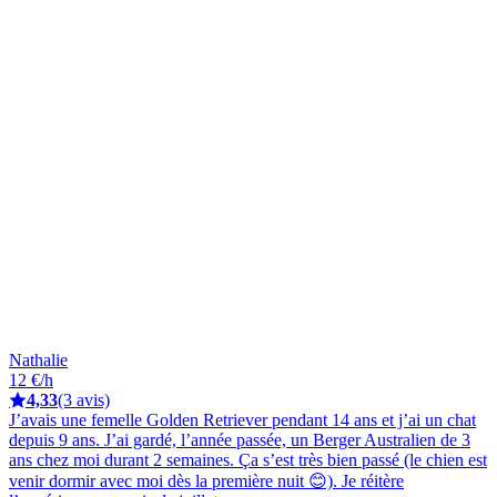
Nathalie
12 €/h
4,33
(3 avis)
J’avais une femelle Golden Retriever pendant 14 ans et j’ai un chat
depuis 9 ans. J’ai gardé, l’année passée, un Berger Australien de 3
ans chez moi durant 2 semaines. Ça s’est très bien passé (le chien est
venir dormir avec moi dès la première nuit 😊). Je réitère