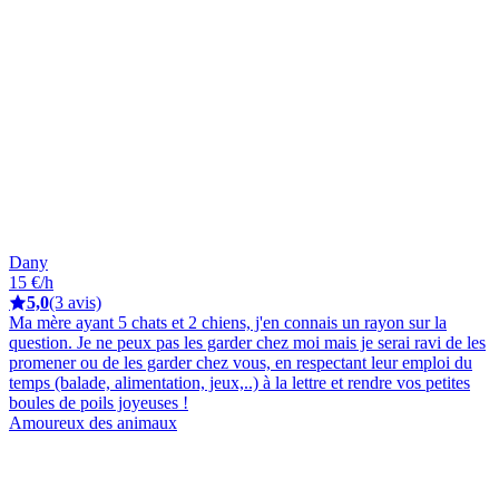
Dany
15 €/h
5,0
(3 avis)
Ma mère ayant 5 chats et 2 chiens, j'en connais un rayon sur la
question. Je ne peux pas les garder chez moi mais je serai ravi de les
promener ou de les garder chez vous, en respectant leur emploi du
temps (balade, alimentation, jeux,..) à la lettre et rendre vos petites
boules de poils joyeuses !
Amoureux des animaux