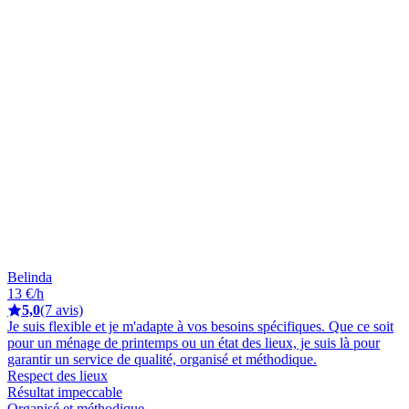
Belinda
13 €/h
5,0
(7 avis)
Je suis flexible et je m'adapte à vos besoins spécifiques. Que ce soit
pour un ménage de printemps ou un état des lieux, je suis là pour
garantir un service de qualité, organisé et méthodique.
Respect des lieux
Résultat impeccable
Organisé et méthodique