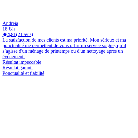
Andreia
18 €/h
4,81
(21 avis)
La satisfaction de mes clients est ma priorité. Mon sérieux et ma
ponctualité me permettent de vous offrir un service soigné, qu’il
s’agisse d'un ménage de printemps ou d'un nettoyage après un
événement.
Résultat impeccable
Résultat garanti
Ponctualité et fiabilité