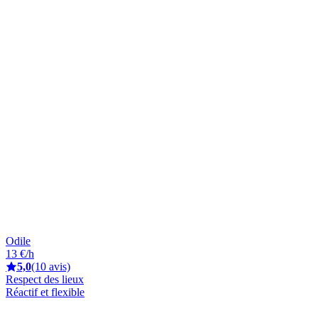
Odile
13 €/h
5,0
(10 avis)
Respect des lieux
Réactif et flexible