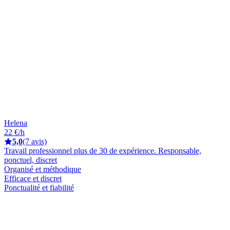
Helena
22 €/h
5,0
(7 avis)
Travail professionnel plus de 30 de expérience. Responsable,
ponctuel, discret
Organisé et méthodique
Efficace et discret
Ponctualité et fiabilité