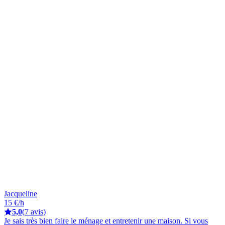
Jacqueline
15 €/h
5,0
(7 avis)
Je sais très bien faire le ménage et entretenir une maison. Si vous