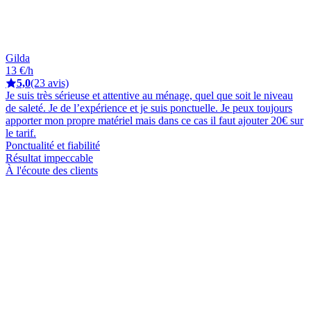
Gilda
13 €/h
5,0
(23 avis)
Je suis très sérieuse et attentive au ménage, quel que soit le niveau
de saleté. Je de l’expérience et je suis ponctuelle. Je peux toujours
apporter mon propre matériel mais dans ce cas il faut ajouter 20€ sur
le tarif.
Ponctualité et fiabilité
Résultat impeccable
À l'écoute des clients