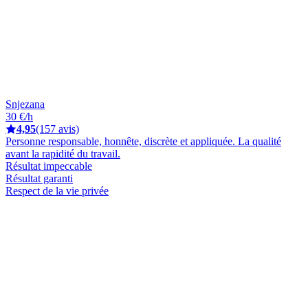
Snjezana
30 €/h
4,95
(157 avis)
Personne responsable, honnête, discrète et appliquée. La qualité
avant la rapidité du travail.
Résultat impeccable
Résultat garanti
Respect de la vie privée