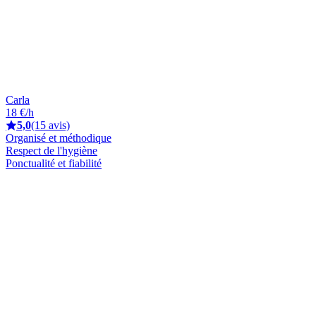
Carla
18 €/h
5,0
(15 avis)
Organisé et méthodique
Respect de l'hygiène
Ponctualité et fiabilité