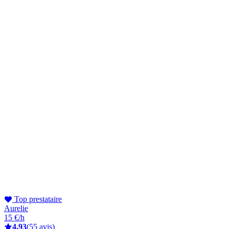
Top prestataire
Aurelie
15 €/h
4,93
(55 avis)