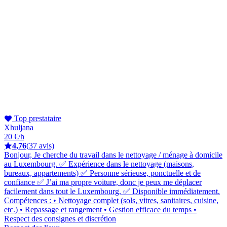
Top prestataire
Xhuljana
20 €/h
4,76
(37 avis)
Bonjour, Je cherche du travail dans le nettoyage / ménage à domicile
au Luxembourg. ✅ Expérience dans le nettoyage (maisons,
bureaux, appartements) ✅ Personne sérieuse, ponctuelle et de
confiance ✅ J’ai ma propre voiture, donc je peux me déplacer
facilement dans tout le Luxembourg. ✅ Disponible immédiatement.
Compétences : • Nettoyage complet (sols, vitres, sanitaires, cuisine,
etc.) • Repassage et rangement • Gestion efficace du temps •
Respect des consignes et discrétion