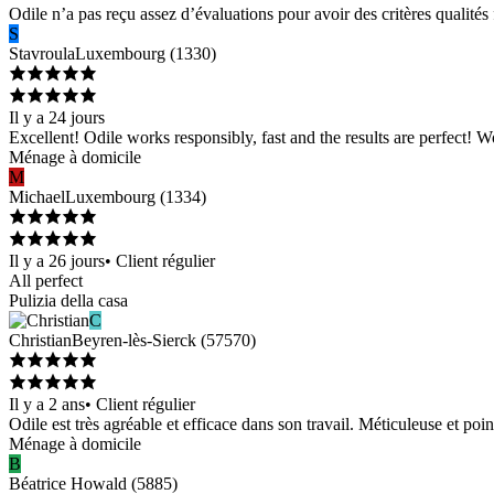
Odile n’a pas reçu assez d’évaluations pour avoir des critères qualités 
S
Stavroula
Luxembourg
(
1330
)
Il y a 24 jours
Excellent! Odile works responsibly, fast and the results are perfect! 
Ménage à domicile
M
Michael
Luxembourg
(
1334
)
Il y a 26 jours
•
Client régulier
All perfect
Pulizia della casa
C
Christian
Beyren-lès-Sierck
(
57570
)
Il y a 2 ans
•
Client régulier
Odile est très agréable et efficace dans son travail. Méticuleuse et poi
Ménage à domicile
B
Béatrice
Howald
(
5885
)