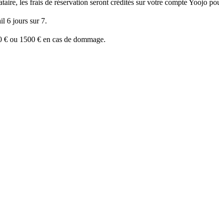
ire, les frais de réservation seront crédités sur votre compte Yoojo pour
l 6 jours sur 7.
50 € ou 1500 € en cas de dommage.