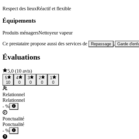
Respect des lieux
Réactif et flexible
Équipements
Produits ménagers
Nettoyeur vapeur
Ce prestataire propose aussi des services de
,
Repassage
Garde d'enf
Évaluations
5,0
(
10 avis
)
5
4
3
2
1
10
0
0
0
0
Relationnel
Relationnel
- %
Ponctualité
Ponctualité
- %