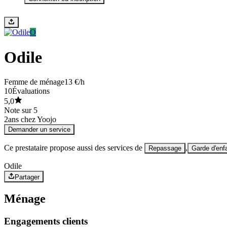
O
Odile
Femme de ménage
13 €/h
10
Évaluations
5,0
Note sur 5
2
ans chez Yoojo
Demander un service
Ce prestataire propose aussi des services de
,
Repassage
Garde d'enf
Odile
Partager
Ménage
Engagements clients