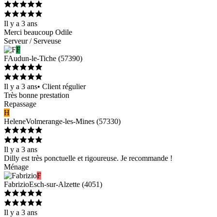
Il y a 3 ans
Merci beaucoup Odile
Serveur / Serveuse
F
F
Audun-le-Tiche
(
57390
)
Il y a 3 ans
•
Client régulier
Très bonne prestation
Repassage
H
Helene
Volmerange-les-Mines
(
57330
)
Il y a 3 ans
Dilly est très ponctuelle et rigoureuse. Je recommande !
Ménage
F
Fabrizio
Esch-sur-Alzette
(
4051
)
Il y a 3 ans