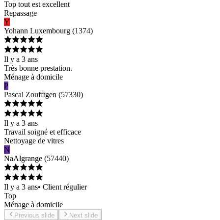
Top tout est excellent
Repassage
Y
Yohann
Luxembourg
(
1374
)
Il y a 3 ans
Très bonne prestation.
Ménage à domicile
P
Pascal
Zoufftgen
(
57330
)
Il y a 3 ans
Travail soigné et efficace
Nettoyage de vitres
N
Na
Algrange
(
57440
)
Il y a 3 ans
•
Client régulier
Top
Ménage à domicile
Previous slide
Next slide