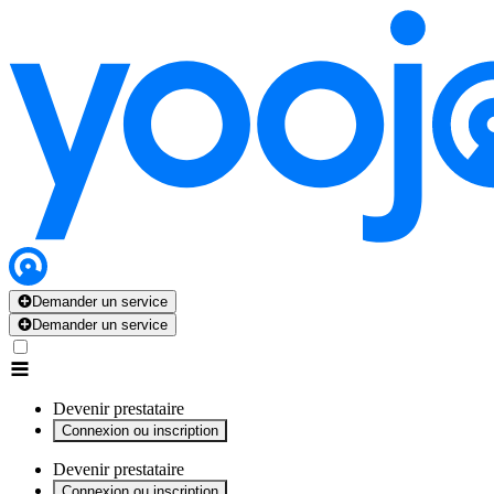
x
x
x
x
x
Demander un service
Demander un service
Devenir prestataire
Connexion ou inscription
Devenir prestataire
Connexion ou inscription