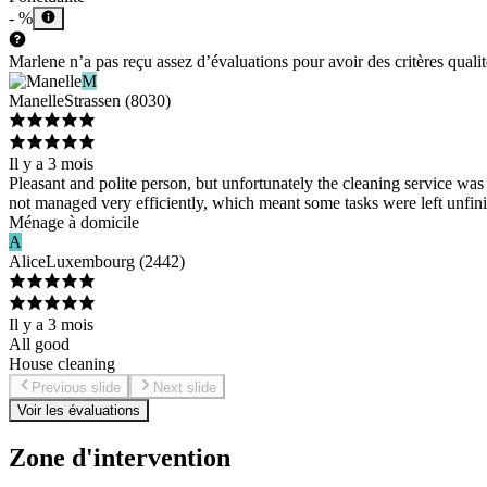
- %
Marlene n’a pas reçu assez d’évaluations pour avoir des critères qualité
M
Manelle
Strassen
(
8030
)
Il y a 3 mois
Pleasant and polite person, but unfortunately the cleaning service was 
not managed very efficiently, which meant some tasks were left unfinis
Ménage à domicile
A
Alice
Luxembourg
(
2442
)
Il y a 3 mois
All good
House cleaning
Previous slide
Next slide
Voir les évaluations
Zone d'intervention