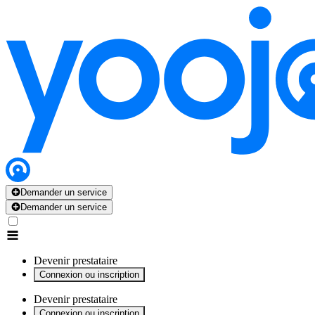
x
x
x
x
x
Demander un service
Demander un service
Devenir prestataire
Connexion ou inscription
Devenir prestataire
Connexion ou inscription