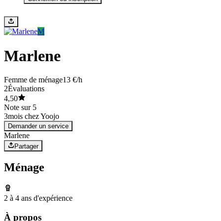
M
Marlene
Femme de ménage
13 €/h
2
Évaluations
4,50
Note sur 5
3
mois chez Yoojo
Demander un service
Marlene
Partager
Ménage
2 à 4 ans d'expérience
À propos