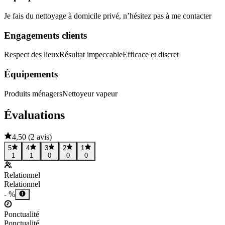
Je fais du nettoyage à domicile privé, n’hésitez pas à me contacter
Engagements clients
Respect des lieux
Résultat impeccable
Efficace et discret
Équipements
Produits ménagers
Nettoyeur vapeur
Évaluations
4,50
(
2 avis
)
5
4
3
2
1
1
1
0
0
0
Relationnel
Relationnel
- %
Ponctualité
Ponctualité