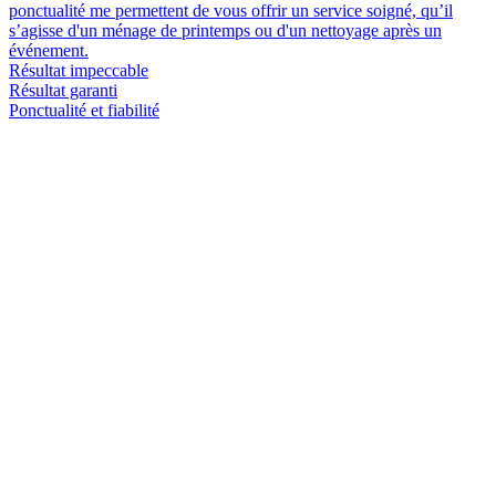
ponctualité me permettent de vous offrir un service soigné, qu’il
s’agisse d'un ménage de printemps ou d'un nettoyage après un
événement.
Résultat impeccable
Résultat garanti
Ponctualité et fiabilité