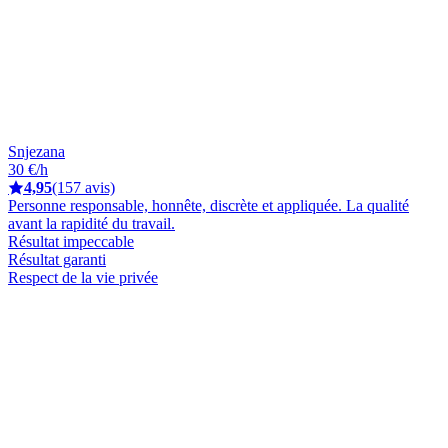
Snjezana
30 €/h
4,95
(157 avis)
Personne responsable, honnête, discrète et appliquée. La qualité
avant la rapidité du travail.
Résultat impeccable
Résultat garanti
Respect de la vie privée