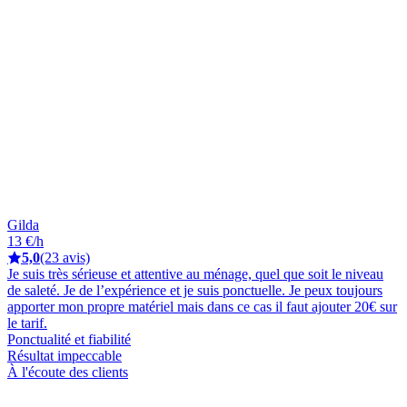
Gilda
13 €/h
5,0
(23 avis)
Je suis très sérieuse et attentive au ménage, quel que soit le niveau
de saleté. Je de l’expérience et je suis ponctuelle. Je peux toujours
apporter mon propre matériel mais dans ce cas il faut ajouter 20€ sur
le tarif.
Ponctualité et fiabilité
Résultat impeccable
À l'écoute des clients