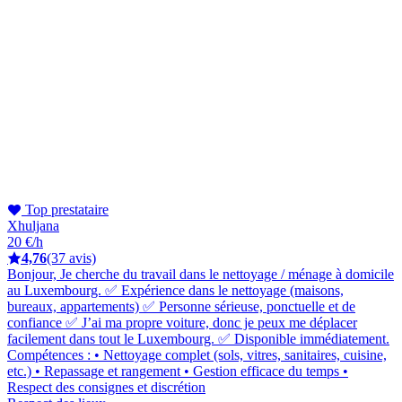
Top prestataire
Xhuljana
20 €/h
4,76
(37 avis)
Bonjour, Je cherche du travail dans le nettoyage / ménage à domicile
au Luxembourg. ✅ Expérience dans le nettoyage (maisons,
bureaux, appartements) ✅ Personne sérieuse, ponctuelle et de
confiance ✅ J’ai ma propre voiture, donc je peux me déplacer
facilement dans tout le Luxembourg. ✅ Disponible immédiatement.
Compétences : • Nettoyage complet (sols, vitres, sanitaires, cuisine,
etc.) • Repassage et rangement • Gestion efficace du temps •
Respect des consignes et discrétion