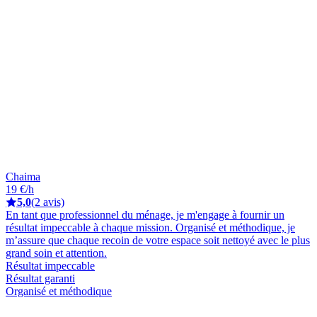
Chaima
19 €/h
5,0
(2 avis)
En tant que professionnel du ménage, je m'engage à fournir un
résultat impeccable à chaque mission. Organisé et méthodique, je
m’assure que chaque recoin de votre espace soit nettoyé avec le plus
grand soin et attention.
Résultat impeccable
Résultat garanti
Organisé et méthodique