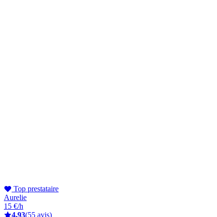
Top prestataire
Aurelie
15 €/h
4,93
(55 avis)