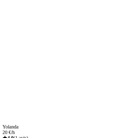
Yolanda
20 €/h
4,0
(1 avis)