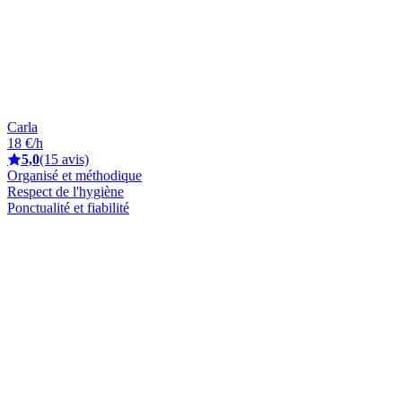
Carla
18 €/h
5,0
(15 avis)
Organisé et méthodique
Respect de l'hygiène
Ponctualité et fiabilité