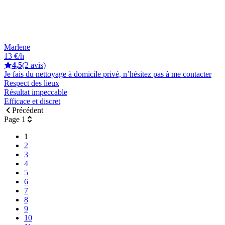
Marlene
13 €/h
4,5
(2 avis)
Je fais du nettoyage à domicile privé, n’hésitez pas à me contacter
Respect des lieux
Résultat impeccable
Efficace et discret
Précédent
Page 1
1
2
3
4
5
6
7
8
9
10