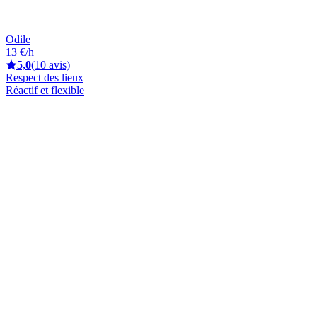
Odile
13 €/h
5,0
(10 avis)
Respect des lieux
Réactif et flexible