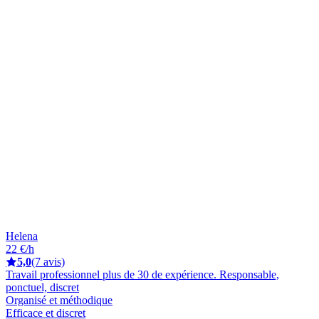
Helena
22 €/h
5,0
(7 avis)
Travail professionnel plus de 30 de expérience. Responsable,
ponctuel, discret
Organisé et méthodique
Efficace et discret