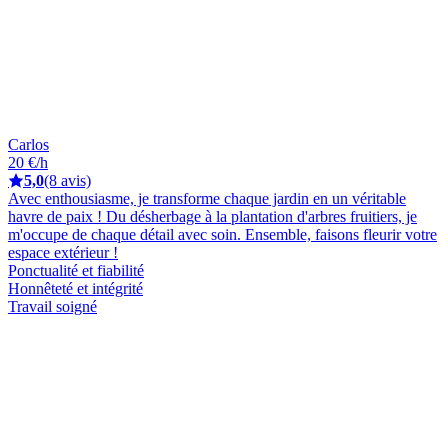
Carlos
20 €/h
5,0
(8 avis)
Avec enthousiasme, je transforme chaque jardin en un véritable
havre de paix ! Du désherbage à la plantation d'arbres fruitiers, je
m'occupe de chaque détail avec soin. Ensemble, faisons fleurir votre
espace extérieur !
Ponctualité et fiabilité
Honnêteté et intégrité
Travail soigné