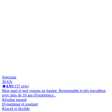
Snjezana
30 €/h
4,95
(157 avis)
Mon mari et moi venons en équipe. Responsable et très travailleur
avec plus de 10 ans d'expérience..
Résultat garanti
Dynamique et souriant
Réactif et flexible