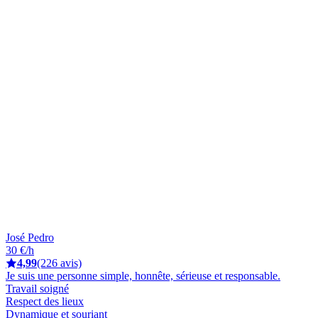
José Pedro
30 €/h
4,99
(226 avis)
Je suis une personne simple, honnête, sérieuse et responsable.
Travail soigné
Respect des lieux
Dynamique et souriant