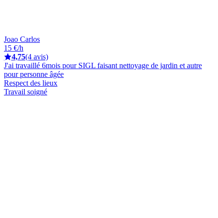
Joao Carlos
15 €/h
4,75
(4 avis)
J'ai travaillé 6mois pour SIGL faisant nettoyage de jardin et autre
pour personne âgée
Respect des lieux
Travail soigné