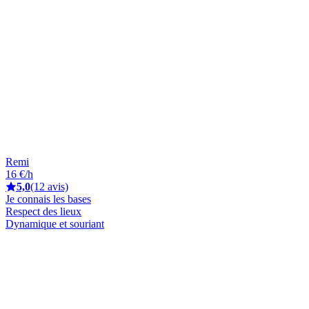
Remi
16 €/h
5,0
(12 avis)
Je connais les bases
Respect des lieux
Dynamique et souriant