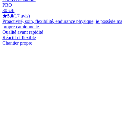
PRO
30 €/h
5,0
(17 avis)
Proactivité, soin, flexibilité, endurance physique, je possède ma
propre camionnette.
Qualité avant rapidité
Réactif et flexible
Chantier propre