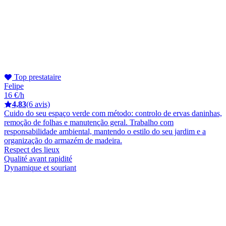
Top prestataire
Felipe
16 €/h
4,83
(6 avis)
Cuido do seu espaço verde com método: controlo de ervas daninhas,
remoção de folhas e manutenção geral. Trabalho com
responsabilidade ambiental, mantendo o estilo do seu jardim e a
organização do armazém de madeira.
Respect des lieux
Qualité avant rapidité
Dynamique et souriant