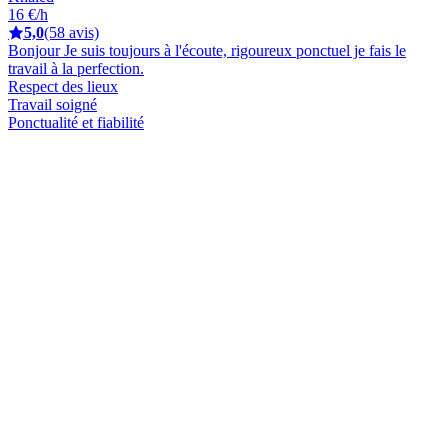
16 €/h
5,0
(58 avis)
Bonjour Je suis toujours à l'écoute, rigoureux ponctuel je fais le
travail à la perfection.
Respect des lieux
Travail soigné
Ponctualité et fiabilité