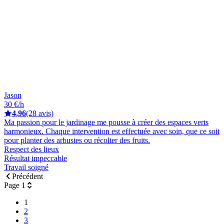
Jason
30 €/h
4,96
(28 avis)
Ma passion pour le jardinage me pousse à créer des espaces verts
harmonieux. Chaque intervention est effectuée avec soin, que ce soit
pour planter des arbustes ou récolter des fruits.
Respect des lieux
Résultat impeccable
Travail soigné
Précédent
Page 1
1
2
3