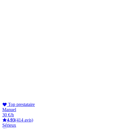
Top prestataire
Manuel
30 €/h
4,93
(414 avis)
Sérieux