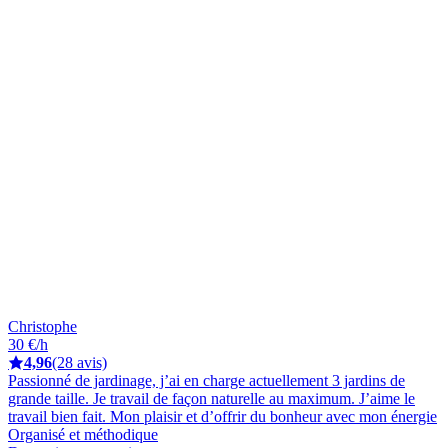
Christophe
30 €/h
4,96
(28 avis)
Passionné de jardinage, j’ai en charge actuellement 3 jardins de
grande taille. Je travail de façon naturelle au maximum. J’aime le
travail bien fait. Mon plaisir et d’offrir du bonheur avec mon énergie
Organisé et méthodique