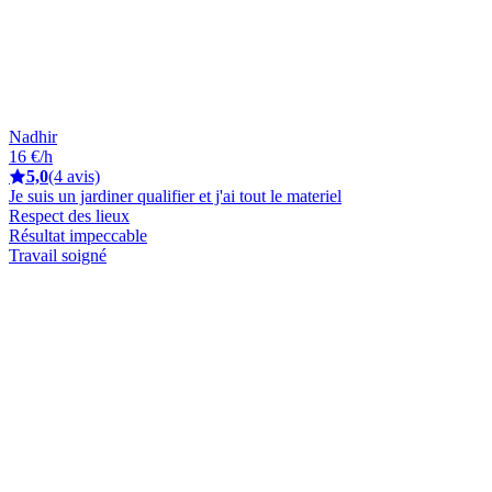
Nadhir
16 €/h
5,0
(4 avis)
Je suis un jardiner qualifier et j'ai tout le materiel
Respect des lieux
Résultat impeccable
Travail soigné