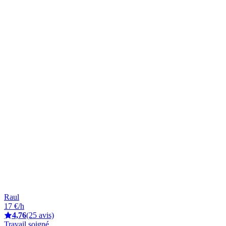
Raul
17 €/h
4,76
(25 avis)
Travail soigné