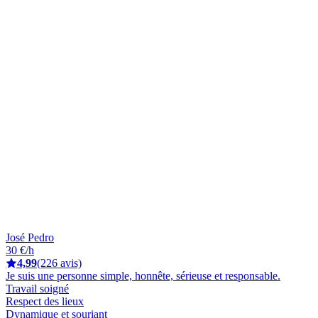
José Pedro
30 €/h
4,99
(226 avis)
Je suis une personne simple, honnête, sérieuse et responsable.
Travail soigné
Respect des lieux
Dynamique et souriant