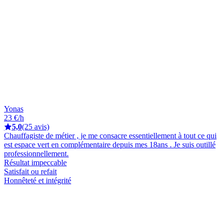
Yonas
23 €/h
5,0
(25 avis)
Chauffagiste de métier , je me consacre essentiellement à tout ce qui
est espace vert en complémentaire depuis mes 18ans . Je suis outillé
professionnellement.
Résultat impeccable
Satisfait ou refait
Honnêteté et intégrité