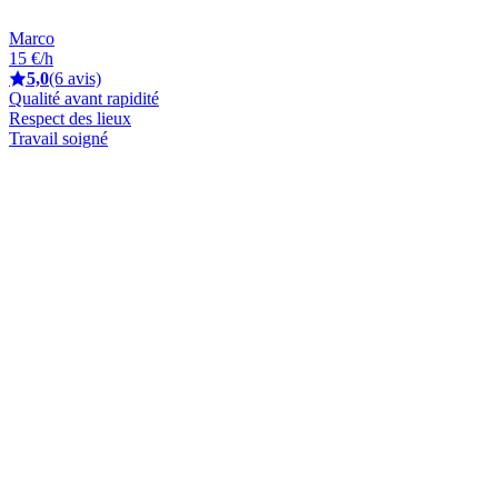
Marco
15 €/h
5,0
(6 avis)
Qualité avant rapidité
Respect des lieux
Travail soigné