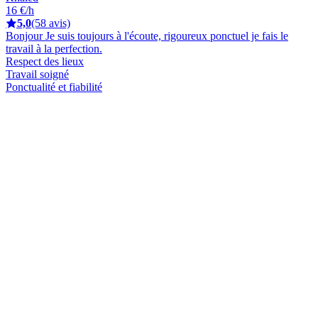
16 €/h
5,0
(58 avis)
Bonjour Je suis toujours à l'écoute, rigoureux ponctuel je fais le
travail à la perfection.
Respect des lieux
Travail soigné
Ponctualité et fiabilité