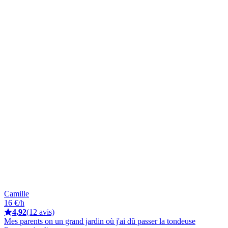
Camille
16 €/h
4,92
(12 avis)
Mes parents on un grand jardin où j'ai dû passer la tondeuse