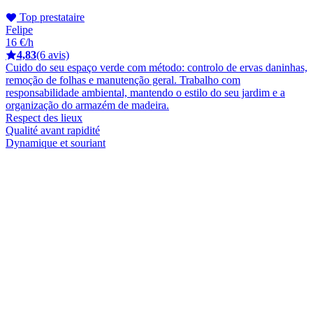
Top prestataire
Felipe
16 €/h
4,83
(6 avis)
Cuido do seu espaço verde com método: controlo de ervas daninhas,
remoção de folhas e manutenção geral. Trabalho com
responsabilidade ambiental, mantendo o estilo do seu jardim e a
organização do armazém de madeira.
Respect des lieux
Qualité avant rapidité
Dynamique et souriant