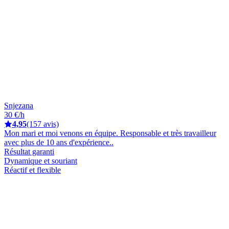
Snjezana
30 €/h
4,95
(157 avis)
Mon mari et moi venons en équipe. Responsable et très travailleur
avec plus de 10 ans d'expérience..
Résultat garanti
Dynamique et souriant
Réactif et flexible