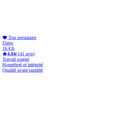
Top prestataire
Dario
16 €/h
4,94
(141 avis)
Travail soigné
Honnêteté et intégrité
Qualité avant rapidité