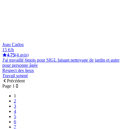
Joao Carlos
15 €/h
4,75
(4 avis)
J'ai travaillé 6mois pour SIGL faisant nettoyage de jardin et autre
pour personne âgée
Respect des lieux
Travail soigné
Précédent
Page 1
1
2
3
4
5
6
7