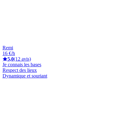
Remi
16 €/h
5,0
(12 avis)
Je connais les bases
Respect des lieux
Dynamique et souriant