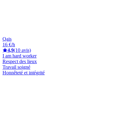
Qais
16 €/h
4,9
(10 avis)
I am hard worker
Respect des lieux
Travail soigné
Honnêteté et intégrité