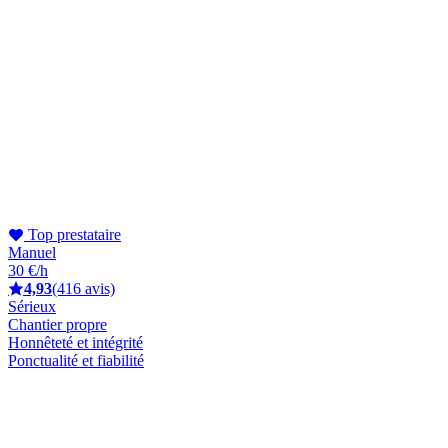
Top prestataire
Manuel
30 €/h
4,93
(416 avis)
Sérieux
Chantier propre
Honnêteté et intégrité
Ponctualité et fiabilité