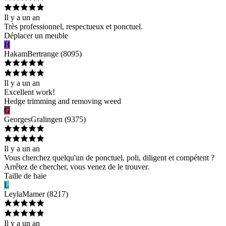
Il y a un an
Très professionnel, respectueux et ponctuel.
Déplacer un meuble
H
Hakam
Bertrange
(
8095
)
Il y a un an
Excellent work!
Hedge trimming and removing weed
G
Georges
Gralingen
(
9375
)
Il y a un an
Vous cherchez quelqu'un de ponctuel, poli, diligent et compétent ?
Arrêtez de chercher, vous venez de le trouver.
Taille de haie
L
Leyla
Mamer
(
8217
)
Il y a un an