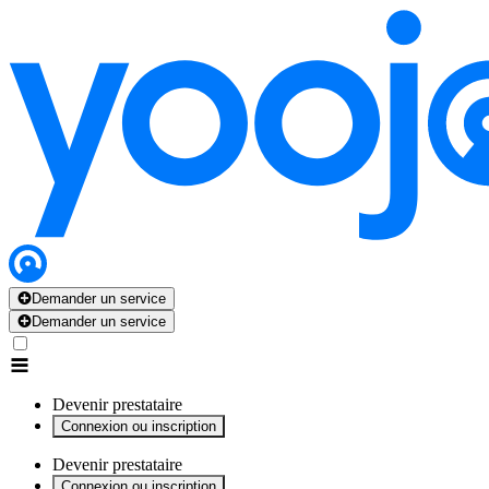
x
x
x
x
x
Demander un service
Demander un service
Devenir prestataire
Connexion ou inscription
Devenir prestataire
Connexion ou inscription