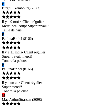
B
Birgit
Luxembourg
(
2622
)
Il y a 9 mois
•
Client régulier
Merci beaucoup! Super travail !
Taille de haie
P
Paulina
Bridel
(
8166
)
Il y a 11 mois
•
Client régulier
Super travail, merci!
Tondre la pelouse
P
Paulina
Bridel
(
8166
)
Il y a un an
•
Client régulier
Super merci!!
Tondre la pelouse
M
Mac Arthur
Strassen
(
8098
)