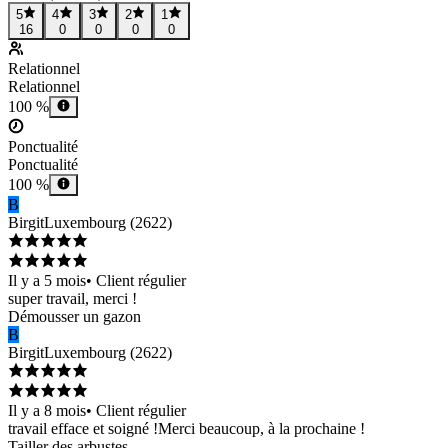
5
4
3
2
1
16
0
0
0
0
Relationnel
Relationnel
100 %
Ponctualité
Ponctualité
100 %
B
Birgit
Luxembourg
(
2622
)
Il y a 5 mois
•
Client régulier
super travail, merci !
Démousser un gazon
B
Birgit
Luxembourg
(
2622
)
Il y a 8 mois
•
Client régulier
travail efface et soigné !Merci beaucoup, à la prochaine !
Tailler des arbustes