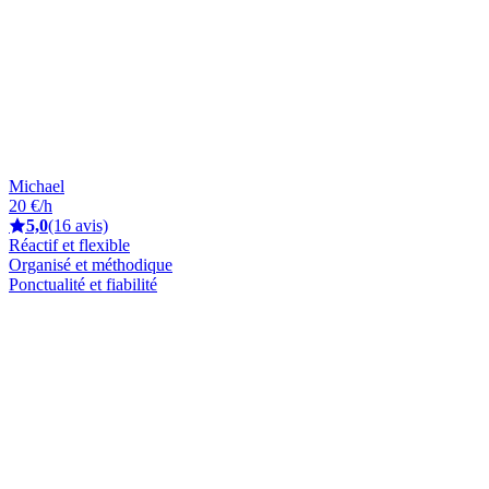
Michael
20 €/h
5,0
(16 avis)
Réactif et flexible
Organisé et méthodique
Ponctualité et fiabilité