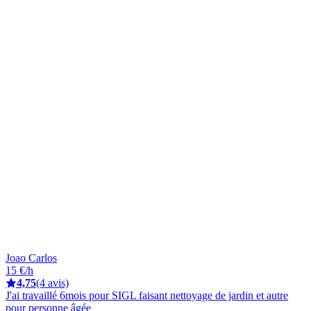
Joao Carlos
15 €/h
4,75
(4 avis)
J'ai travaillé 6mois pour SIGL faisant nettoyage de jardin et autre
pour personne âgée