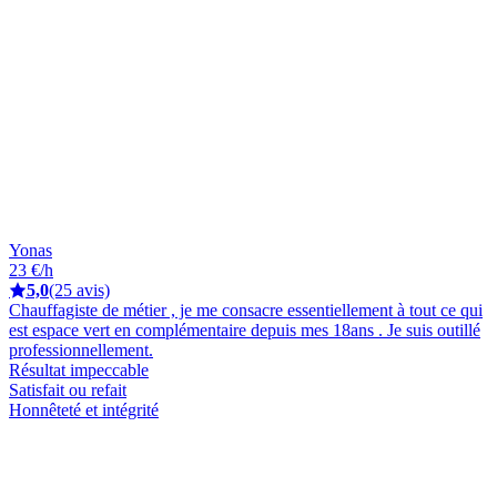
Yonas
23 €/h
5,0
(25 avis)
Chauffagiste de métier , je me consacre essentiellement à tout ce qui
est espace vert en complémentaire depuis mes 18ans . Je suis outillé
professionnellement.
Résultat impeccable
Satisfait ou refait
Honnêteté et intégrité