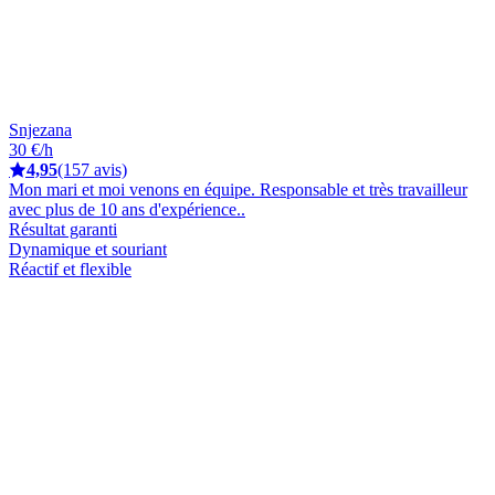
Snjezana
30 €/h
4,95
(157 avis)
Mon mari et moi venons en équipe. Responsable et très travailleur
avec plus de 10 ans d'expérience..
Résultat garanti
Dynamique et souriant
Réactif et flexible