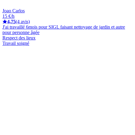
Joao Carlos
15 €/h
4,75
(4 avis)
J'ai travaillé 6mois pour SIGL faisant nettoyage de jardin et autre
pour personne âgée
Respect des lieux
Travail soigné