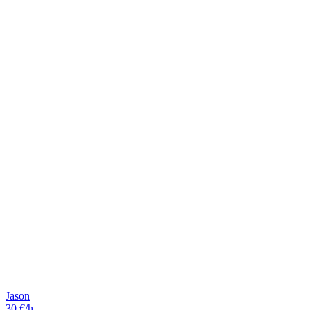
Jason
30 €/h