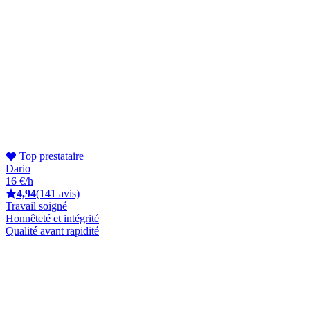
Top prestataire
Dario
16 €/h
4,94
(141 avis)
Travail soigné
Honnêteté et intégrité
Qualité avant rapidité