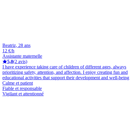
Beatriz, 28 ans
12 €/h
Assistante maternelle
5,0
(2 avis)
I have experience taking care of children of different ages, always
prioritizing safety, attention, and affection. I enjoy creating fun and
educational activities that support their development and well-being
Calme et patient
Fiable et responsable
Vigilant et attentionné