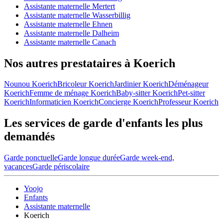
Assistante maternelle Mertert
Assistante maternelle Wasserbillig
Assistante maternelle Ehnen
Assistante maternelle Dalheim
Assistante maternelle Canach
Nos autres prestataires à Koerich
Nounou Koerich
Bricoleur Koerich
Jardinier Koerich
Déménageur
Koerich
Femme de ménage Koerich
Baby-sitter Koerich
Pet-sitter
Koerich
Informaticien Koerich
Concierge Koerich
Professeur Koerich
Les services de garde d'enfants les plus
demandés
Garde ponctuelle
Garde longue durée
Garde week-end,
vacances
Garde périscolaire
Yoojo
Enfants
Assistante maternelle
Koerich