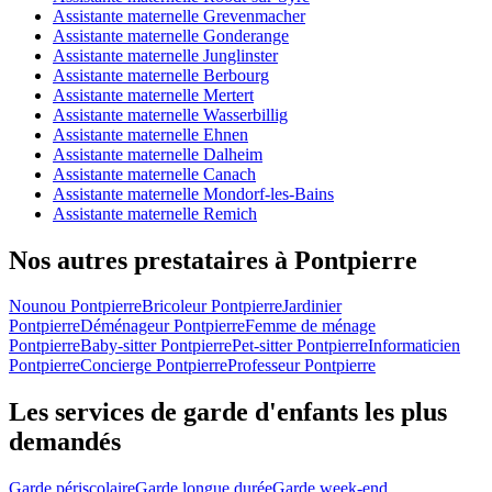
Assistante maternelle Grevenmacher
Assistante maternelle Gonderange
Assistante maternelle Junglinster
Assistante maternelle Berbourg
Assistante maternelle Mertert
Assistante maternelle Wasserbillig
Assistante maternelle Ehnen
Assistante maternelle Dalheim
Assistante maternelle Canach
Assistante maternelle Mondorf-les-Bains
Assistante maternelle Remich
Nos autres prestataires à Pontpierre
Nounou Pontpierre
Bricoleur Pontpierre
Jardinier
Pontpierre
Déménageur Pontpierre
Femme de ménage
Pontpierre
Baby-sitter Pontpierre
Pet-sitter Pontpierre
Informaticien
Pontpierre
Concierge Pontpierre
Professeur Pontpierre
Les services de garde d'enfants les plus
demandés
Garde périscolaire
Garde longue durée
Garde week-end,