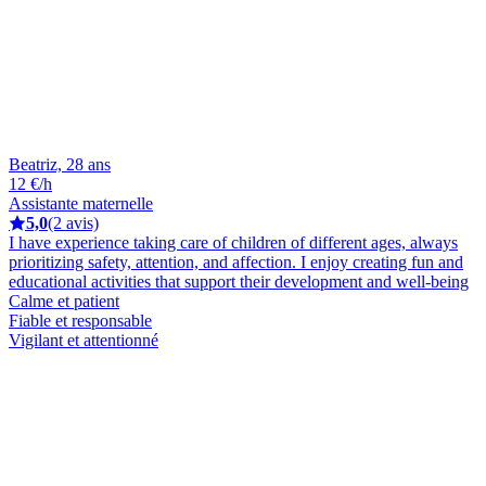
Beatriz, 28 ans
12 €/h
Assistante maternelle
5,0
(2 avis)
I have experience taking care of children of different ages, always
prioritizing safety, attention, and affection. I enjoy creating fun and
educational activities that support their development and well-being
Calme et patient
Fiable et responsable
Vigilant et attentionné