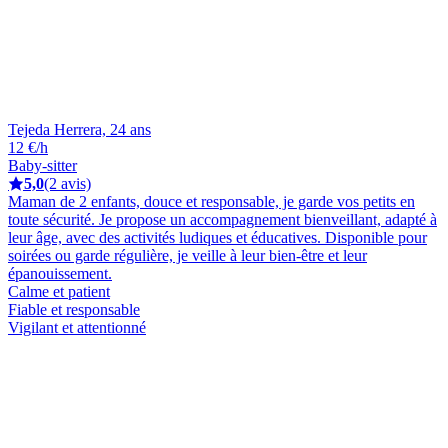
Tejeda Herrera, 24 ans
12 €/h
Baby-sitter
5,0
(2 avis)
Maman de 2 enfants, douce et responsable, je garde vos petits en
toute sécurité. Je propose un accompagnement bienveillant, adapté à
leur âge, avec des activités ludiques et éducatives. Disponible pour
soirées ou garde régulière, je veille à leur bien-être et leur
épanouissement.
Calme et patient
Fiable et responsable
Vigilant et attentionné