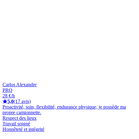
Carlos Alexandre
PRO
28 €/h
5,0
(17 avis)
Proactivité, soin, flexibilité, endurance physique, je possède ma
propre camionnette.
Respect des lieux
Travail soigné
Honnêteté et intégrité