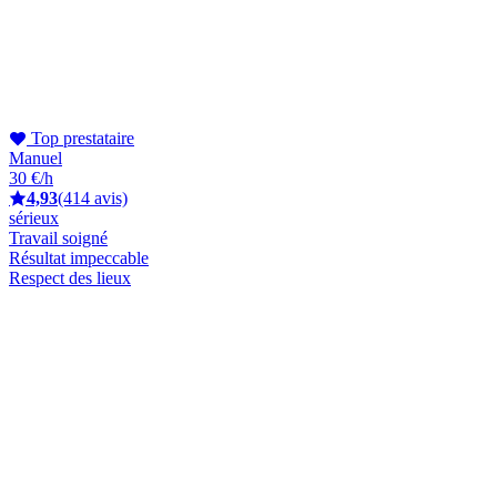
Top prestataire
Manuel
30 €/h
4,93
(414 avis)
sérieux
Travail soigné
Résultat impeccable
Respect des lieux