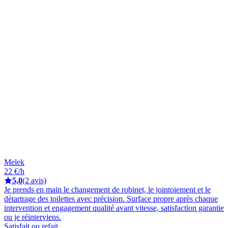
Melek
22 €/h
5,0
(2 avis)
Je prends en main le changement de robinet, le jointoiement et le
détartrage des toilettes avec précision. Surface propre après chaque
intervention et engagement qualité avant vitesse, satisfaction garantie
ou je réinterviens.
Satisfait ou refait