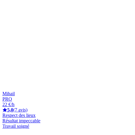
Mihail
PRO
22 €/h
5,0
(7 avis)
Respect des lieux
Résultat impeccable
Travail soigné