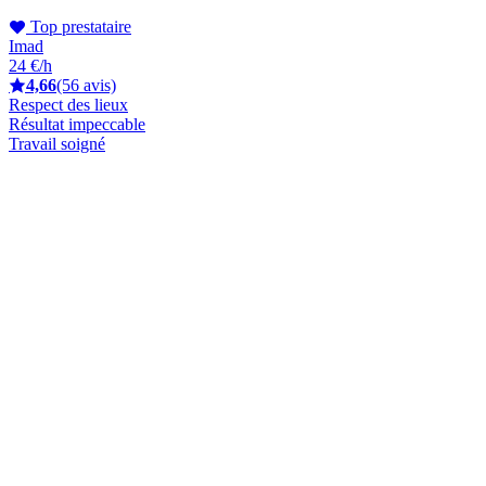
Top prestataire
Imad
24 €/h
4,66
(56 avis)
Respect des lieux
Résultat impeccable
Travail soigné