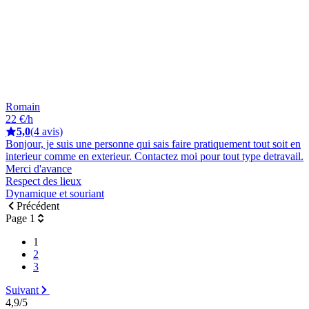
Romain
22 €/h
5,0
(4 avis)
Bonjour, je suis une personne qui sais faire pratiquement tout soit en
interieur comme en exterieur. Contactez moi pour tout type detravail.
Merci d'avance
Respect des lieux
Dynamique et souriant
Précédent
Page 1
1
2
3
Suivant
4,9/5