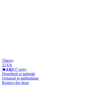
Thierry
22 €/h
4,82
(17 avis)
Honnêteté et intégrité
Organisé et méthodique
Respect des lieux