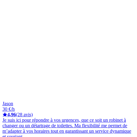
Jason
30 €/h
4,96
(28 avis)
Je suis ici pour répondre à vos urgences, que ce soit un robinet à
changer ou un détartrage de toilettes. Ma flexibilité me permet de
m’adapter à vos horaires tout en garantissant un service dynamique
et souriant.