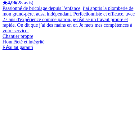
4,96
(28 avis)
Passionné de bricolage depuis l’enfance, j’ai appris la plomberie de
mon grand-père, aussi indépendant. Perfectionniste et efficace, avec
27 ans d'expérience comme patron, je réalise un travail propre et
rapide. On dit que j’ai des mains en or. Je mets mes compétences à
votre service.
Chantier propre
Honnêteté et intégrité
Résultat garanti