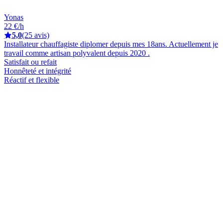
Yonas
22 €/h
5,0
(25 avis)
Installateur chauffagiste diplomer depuis mes 18ans. Actuellement je
travail comme artisan polyvalent depuis 2020 .
Satisfait ou refait
Honnêteté et intégrité
Réactif et flexible