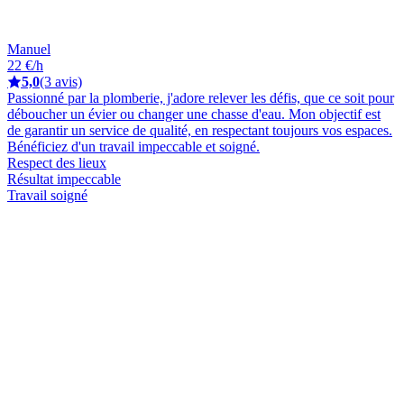
Manuel
22 €/h
5,0
(3 avis)
Passionné par la plomberie, j'adore relever les défis, que ce soit pour
déboucher un évier ou changer une chasse d'eau. Mon objectif est
de garantir un service de qualité, en respectant toujours vos espaces.
Bénéficiez d'un travail impeccable et soigné.
Respect des lieux
Résultat impeccable
Travail soigné