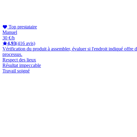
Top prestataire
Manuel
30 €/h
4,93
(416 avis)
Vérification du produit à assembler, évaluer si l'endroit indiqué offre
processus.
Respect des lieux
Résultat impeccable
Travail soigné