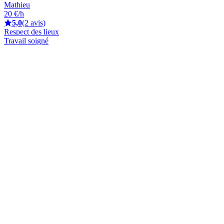
Mathieu
20 €/h
5,0
(2 avis)
Respect des lieux
Travail soigné