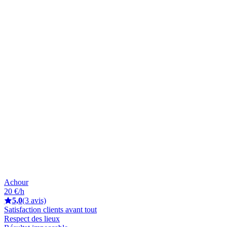
Achour
20 €/h
5,0
(3 avis)
Satisfaction clients avant tout
Respect des lieux