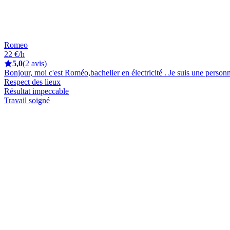
Romeo
22 €/h
5,0
(2 avis)
Bonjour, moi c'est Roméo,bachelier en électricité . Je suis une personne 
Respect des lieux
Résultat impeccable
Travail soigné