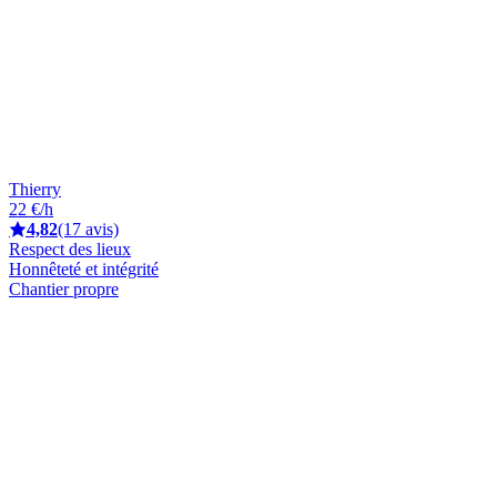
Thierry
22 €/h
4,82
(17 avis)
Respect des lieux
Honnêteté et intégrité
Chantier propre