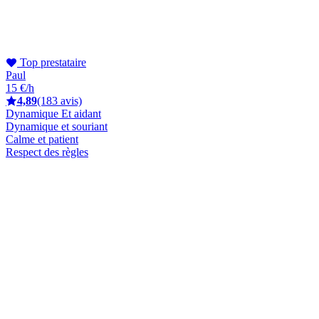
Top prestataire
Paul
15 €/h
4,89
(183 avis)
Dynamique Et aidant
Dynamique et souriant
Calme et patient
Respect des règles