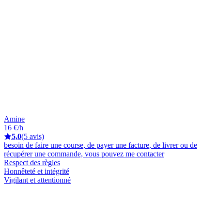
Amine
16 €/h
5,0
(5 avis)
besoin de faire une course, de payer une facture, de livrer ou de
récupérer une commande, vous pouvez me contacter
Respect des règles
Honnêteté et intégrité
Vigilant et attentionné