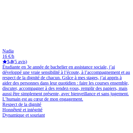
Nadia
16 €/h
5,0
(5 avis)
Étudiante en 3e année de bachelier en assistance sociale, j’ai
développé une vraie sensibilité à l’écoute, à l’accompagnement et au
respect de la dignité de chacun. Grâce à mes stages, j’ai appris à
aider des personnes dans leur quotidien : faire les courses ensemble,
discuter, accompagner à des rendez-vous, remplir des papiers, mais
aussi être simplement présente, avec bienveillance et sans jugement.
L’humain est au cœur de mon engagement.
Respect de la dignité
Honnêteté et intégrité
Dynamique et souriant