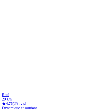
Raul
20 €/h
4,76
(25 avis)
Dynamique et souriant