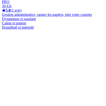
PRO
30 €/h
5,0
(2 avis)
Gestion administrative, ranger les papiers, trier votre courrier
Dynamique et souriant
Calme et patient
Honnêteté et intégrité