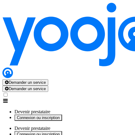
x
x
x
x
x
Demander un service
Demander un service
Devenir prestataire
Connexion ou inscription
Devenir prestataire
Connexion ou inscription