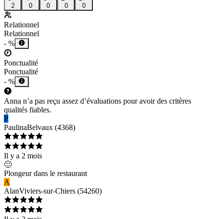
2
0
0
0
0
Relationnel
Relationnel
- %
Ponctualité
Ponctualité
- %
Anna n’a pas reçu assez d’évaluations pour avoir des critères
qualités fiables.
P
Paulina
Belvaux
(
4368
)
Il y a 2 mois
🙂
Plongeur dans le restaurant
A
Alan
Viviers-sur-Chiers
(
54260
)