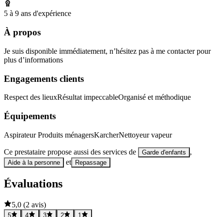
5 à 9 ans d'expérience
À propos
Je suis disponible immédiatement, n’hésitez pas à me contacter pour
plus d’informations
Engagements clients
Respect des lieux
Résultat impeccable
Organisé et méthodique
Équipements
Aspirateur
Produits ménagers
Karcher
Nettoyeur vapeur
Ce prestataire propose aussi des services de
,
Garde d'enfants
et
Aide à la personne
Repassage
Évaluations
5,0
(
2 avis
)
5
4
3
2
1