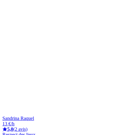
Sandrina Raquel
13 €/h
5,0
(2 avis)
Respect des lieux