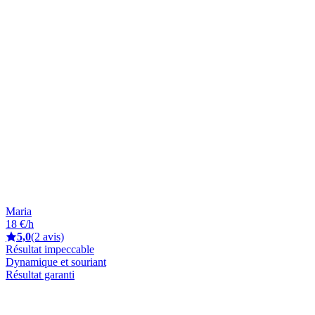
Maria
18 €/h
5,0
(2 avis)
Résultat impeccable
Dynamique et souriant
Résultat garanti