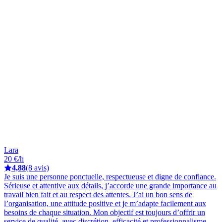
Lara
20 €/h
4,88
(8 avis)
Je suis une personne ponctuelle, respectueuse et digne de confiance.
Sérieuse et attentive aux détails, j’accorde une grande importance au
travail bien fait et au respect des attentes. J’ai un bon sens de
l’organisation, une attitude positive et je m’adapte facilement aux
besoins de chaque situation. Mon objectif est toujours d’offrir un
service de qualité, avec discrétion, efficacité et professionnalisme.