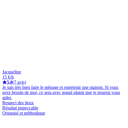
Jacqueline
15 €/h
5,0
(7 avis)
Je sais très bien faire le ménage et entretenir une maison. Si vous
avez besoin de moi, ce sera avec grand plaisir que je pourrai vous
aider.
Respect des lieux
Résultat impeccable
Organisé et méthodique