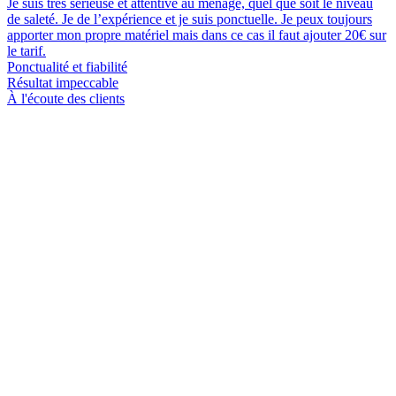
Je suis très sérieuse et attentive au ménage, quel que soit le niveau
de saleté. Je de l’expérience et je suis ponctuelle. Je peux toujours
apporter mon propre matériel mais dans ce cas il faut ajouter 20€ sur
le tarif.
Ponctualité et fiabilité
Résultat impeccable
À l'écoute des clients