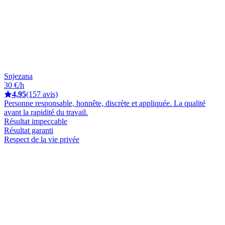
Snjezana
30 €/h
4,95
(157 avis)
Personne responsable, honnête, discrète et appliquée. La qualité
avant la rapidité du travail.
Résultat impeccable
Résultat garanti
Respect de la vie privée