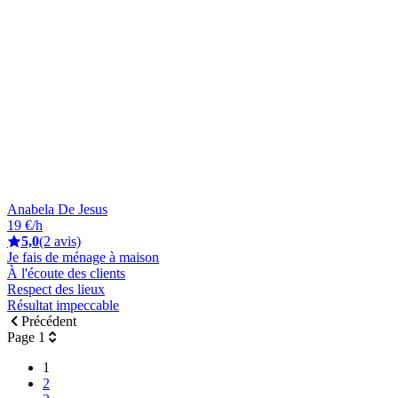
Anabela De Jesus
19 €/h
5,0
(2 avis)
Je fais de ménage à maison
À l'écoute des clients
Respect des lieux
Résultat impeccable
Précédent
Page 1
1
2