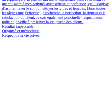
me consacre à mes activités avec sérieux et perfection, qu’il s’agisse
d’aspirer, laver le sol ou nettoyer les vitres et fenêtres. Dans toutes
les tâches que j’effectue, je recherche la perfection, la rigueur et la
satisfaction du client. Je suis également ponctuelle, respectueuse,
polie et je veille à préserver la vie privée des clients.
Résultat impeccable
Organisé et méthodique
Respect de la vie privée