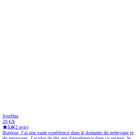
Josefina
20 €/h
5,0
(2 avis)
Bonjour, J’ai une vaste expérience dans le domaine du nettoyage et
du repassage. J’ai plus de dix ans d’expérience dans ce secteur. Je