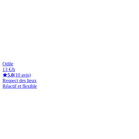
Odile
13 €/h
5,0
(10 avis)
Respect des lieux
Réactif et flexible