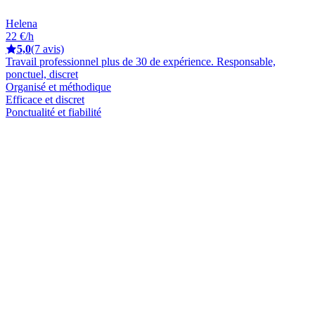
Helena
22 €/h
5,0
(7 avis)
Travail professionnel plus de 30 de expérience. Responsable,
ponctuel, discret
Organisé et méthodique
Efficace et discret
Ponctualité et fiabilité