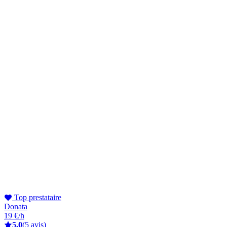
Top prestataire
Donata
19 €/h
5,0
(5 avis)