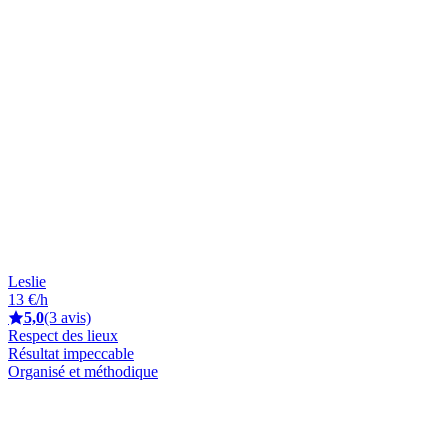
Leslie
13 €/h
5,0
(3 avis)
Respect des lieux
Résultat impeccable
Organisé et méthodique