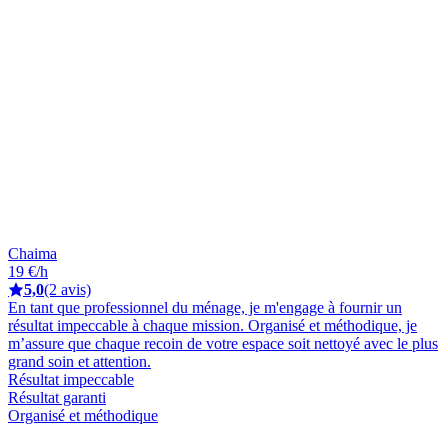
Chaima
19 €/h
5,0
(2 avis)
En tant que professionnel du ménage, je m'engage à fournir un
résultat impeccable à chaque mission. Organisé et méthodique, je
m’assure que chaque recoin de votre espace soit nettoyé avec le plus
grand soin et attention.
Résultat impeccable
Résultat garanti
Organisé et méthodique