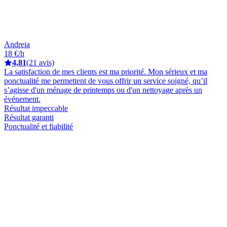
Andreia
18 €/h
4,81
(21 avis)
La satisfaction de mes clients est ma priorité. Mon sérieux et ma
ponctualité me permettent de vous offrir un service soigné, qu’il
s’agisse d'un ménage de printemps ou d'un nettoyage après un
événement.
Résultat impeccable
Résultat garanti
Ponctualité et fiabilité