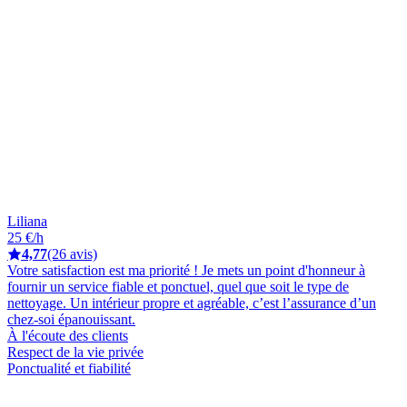
Liliana
25 €/h
4,77
(26 avis)
Votre satisfaction est ma priorité ! Je mets un point d'honneur à
fournir un service fiable et ponctuel, quel que soit le type de
nettoyage. Un intérieur propre et agréable, c’est l’assurance d’un
chez-soi épanouissant.
À l'écoute des clients
Respect de la vie privée
Ponctualité et fiabilité