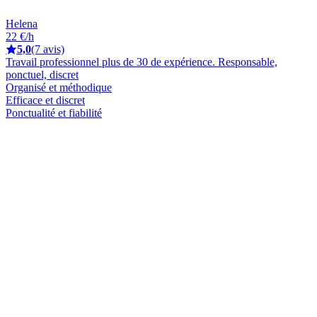
Helena
22 €/h
5,0
(7 avis)
Travail professionnel plus de 30 de expérience. Responsable,
ponctuel, discret
Organisé et méthodique
Efficace et discret
Ponctualité et fiabilité