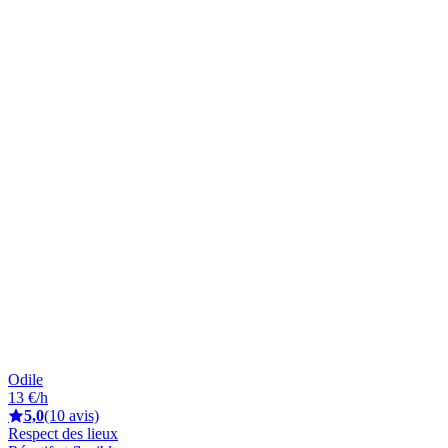
Odile
13 €/h
5,0
(10 avis)
Respect des lieux