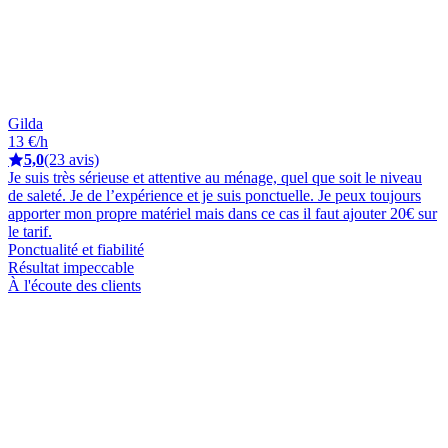
Gilda
13 €/h
5,0
(23 avis)
Je suis très sérieuse et attentive au ménage, quel que soit le niveau
de saleté. Je de l’expérience et je suis ponctuelle. Je peux toujours
apporter mon propre matériel mais dans ce cas il faut ajouter 20€ sur
le tarif.
Ponctualité et fiabilité
Résultat impeccable
À l'écoute des clients