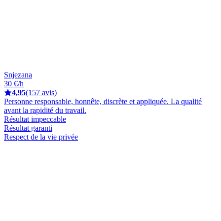
Snjezana
30 €/h
4,95
(157 avis)
Personne responsable, honnête, discrète et appliquée. La qualité
avant la rapidité du travail.
Résultat impeccable
Résultat garanti
Respect de la vie privée