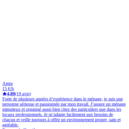
Amra
15 €/h
4,89
(19 avis)
Forte de plusieurs années d’expérience dans le ménage, je suis une
personne sérieuse et passionnée par mon travail. J’assure un ménage
minutieux et organisé aussi bien chez des particuliers que dans les
locaux professionnels. Je m’adapte facilement aux besoins de
chacun et veille toujours à offrir un environnement propre, sain et
agréable.