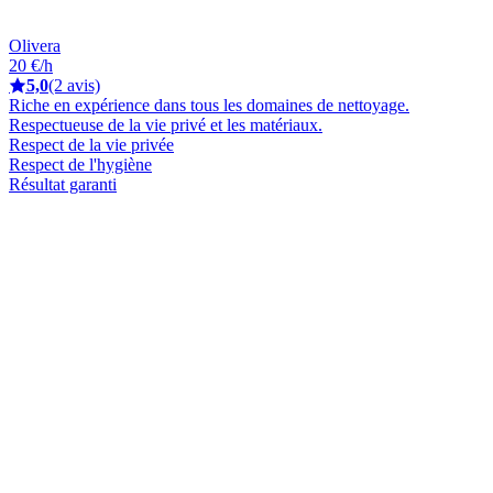
Olivera
20 €/h
5,0
(2 avis)
Riche en expérience dans tous les domaines de nettoyage.
Respectueuse de la vie privé et les matériaux.
Respect de la vie privée
Respect de l'hygiène
Résultat garanti