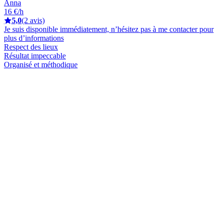
Anna
16 €/h
5,0
(2 avis)
Je suis disponible immédiatement, n’hésitez pas à me contacter pour
plus d’informations
Respect des lieux
Résultat impeccable
Organisé et méthodique