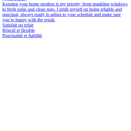
Keeping your home spotless is my priority, from sparkling windows
to fresh sofas and clean rugs. I pride myself on being reliable and
punctual, always ready to adjust to your schedule and make sure
you’re happy with the result.
Satisfait ou refait
Réactif et flexible
Ponctualité et fiabilité