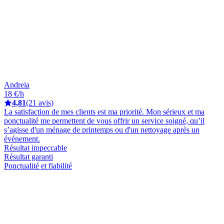
Andreia
18 €/h
4,81
(21 avis)
La satisfaction de mes clients est ma priorité. Mon sérieux et ma
ponctualité me permettent de vous offrir un service soigné, qu’il
s’agisse d'un ménage de printemps ou d'un nettoyage après un
événement.
Résultat impeccable
Résultat garanti
Ponctualité et fiabilité