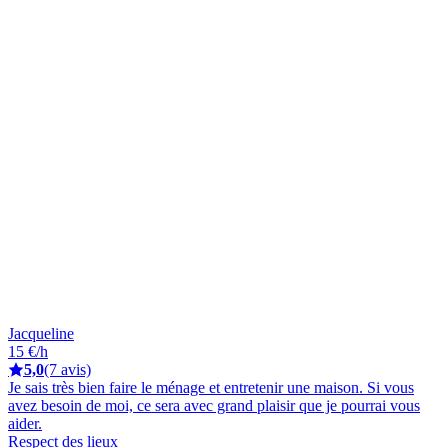
Jacqueline
15 €/h
5,0
(7 avis)
Je sais très bien faire le ménage et entretenir une maison. Si vous
avez besoin de moi, ce sera avec grand plaisir que je pourrai vous
aider.
Respect des lieux