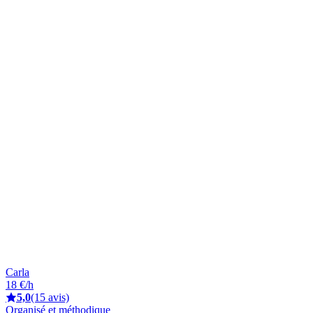
Carla
18 €/h
5,0
(15 avis)
Organisé et méthodique