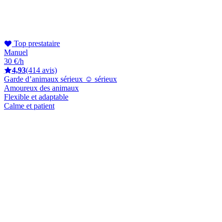
Top prestataire
Manuel
30 €/h
4,93
(414 avis)
Garde d’animaux sérieux ☺️ sérieux
Amoureux des animaux
Flexible et adaptable
Calme et patient