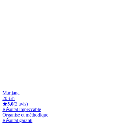
Marijana
20 €/h
5,0
(2 avis)
Résultat impeccable
Organisé et méthodique
Résultat garanti