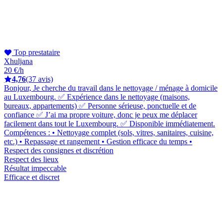
Top prestataire
Xhuljana
20 €/h
4,76
(37 avis)
Bonjour, Je cherche du travail dans le nettoyage / ménage à domicile
au Luxembourg. ✅ Expérience dans le nettoyage (maisons,
bureaux, appartements) ✅ Personne sérieuse, ponctuelle et de
confiance ✅ J’ai ma propre voiture, donc je peux me déplacer
facilement dans tout le Luxembourg. ✅ Disponible immédiatement.
Compétences : • Nettoyage complet (sols, vitres, sanitaires, cuisine,
etc.) • Repassage et rangement • Gestion efficace du temps •
Respect des consignes et discrétion
Respect des lieux
Résultat impeccable
Efficace et discret