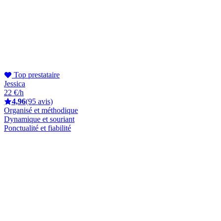
Top prestataire
Jessica
22 €/h
4,96
(95 avis)
Organisé et méthodique
Dynamique et souriant
Ponctualité et fiabilité