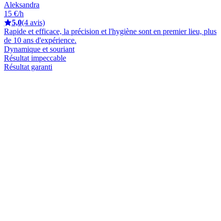
Aleksandra
15 €/h
5,0
(4 avis)
Rapide et efficace, la précision et l'hygiène sont en premier lieu, plus
de 10 ans d'expérience.
Dynamique et souriant
Résultat impeccable
Résultat garanti