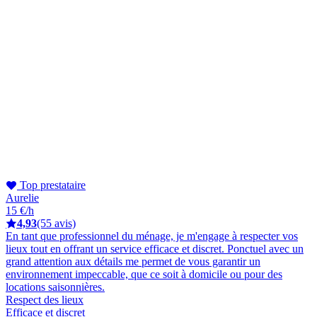
Top prestataire
Aurelie
15 €/h
4,93
(55 avis)
En tant que professionnel du ménage, je m'engage à respecter vos
lieux tout en offrant un service efficace et discret. Ponctuel avec un
grand attention aux détails me permet de vous garantir un
environnement impeccable, que ce soit à domicile ou pour des
locations saisonnières.
Respect des lieux
Efficace et discret