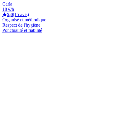
Carla
18 €/h
5,0
(15 avis)
Organisé et méthodique
Respect de l'hygiène
Ponctualité et fiabilité