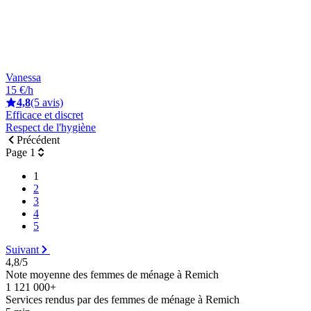
Vanessa
15 €/h
4,8
(5 avis)
Efficace et discret
Respect de l'hygiène
Précédent
Page 1
1
2
3
4
5
Suivant
4,8/5
Note moyenne des femmes de ménage à Remich
1 121 000+
Services rendus par des femmes de ménage à Remich