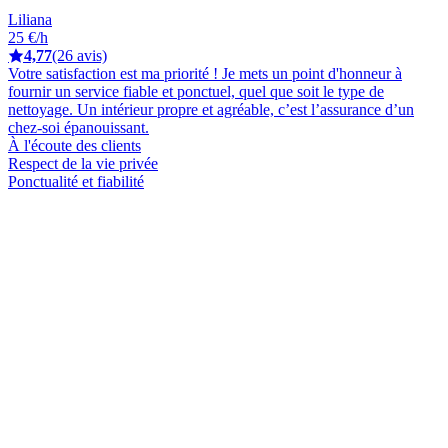
Liliana
25 €/h
4,77
(26 avis)
Votre satisfaction est ma priorité ! Je mets un point d'honneur à
fournir un service fiable et ponctuel, quel que soit le type de
nettoyage. Un intérieur propre et agréable, c’est l’assurance d’un
chez-soi épanouissant.
À l'écoute des clients
Respect de la vie privée
Ponctualité et fiabilité