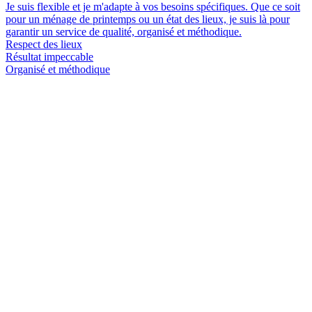
Je suis flexible et je m'adapte à vos besoins spécifiques. Que ce soit
pour un ménage de printemps ou un état des lieux, je suis là pour
garantir un service de qualité, organisé et méthodique.
Respect des lieux
Résultat impeccable
Organisé et méthodique