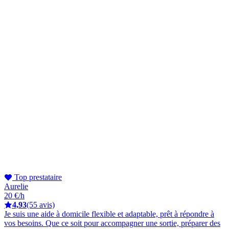
Top prestataire
Aurelie
20 €/h
4,93
(55 avis)
Je suis une aide à domicile flexible et adaptable, prêt à répondre à
vos besoins. Que ce soit pour accompagner une sortie, préparer des