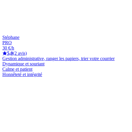
Stéphane
PRO
30 €/h
5,0
(2 avis)
Gestion administrative, ranger les papiers, trier votre courrier
Dynamique et souriant
Calme et patient
Honnêteté et intégrité