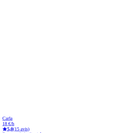
Carla
18 €/h
5,0
(15 avis)