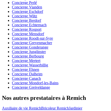
Concierge Perlé
Concierge Vianden
Concierge Eschdorf
Concierge Wiltz
Concierge Berdorf
Concierge Echternach
Concierge Rosport
Concierge Mensdorf
Concierge Roodt-sur-Syre
Concierge Grevenmacher
Concierge Gonderange
Concierge Junglinster
Concierge Berbourg
Concierge Mertert
Concierge Wasserbillig
Concierge Ehnen
Concierge Dalheim
Concierge Canach
Concierge Mondorf-les-Bains
Concierge Greiveldange
Nos autres prestataires à Remich
Auxiliaire de vie Remich
Bricoleur Remich
Jardinier