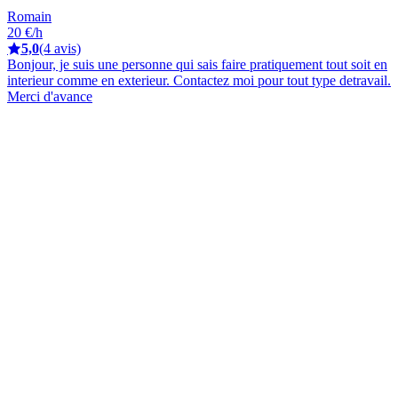
Romain
20 €/h
5,0
(4 avis)
Bonjour, je suis une personne qui sais faire pratiquement tout soit en
interieur comme en exterieur. Contactez moi pour tout type detravail.
Merci d'avance