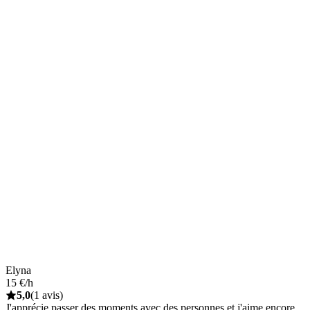
Elyna
15 €/h
5,0
(1 avis)
J'apprécie passer des moments avec des personnes et j'aime encore