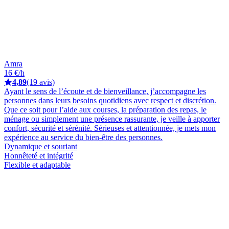
Amra
16 €/h
4,89
(19 avis)
Ayant le sens de l’écoute et de bienveillance, j’accompagne les
personnes dans leurs besoins quotidiens avec respect et discrétion.
Que ce soit pour l’aide aux courses, la préparation des repas, le
ménage ou simplement une présence rassurante, je veille à apporter
confort, sécurité et sérénité. Sérieuses et attentionnée, je mets mon
expérience au service du bien-être des personnes.
Dynamique et souriant
Honnêteté et intégrité
Flexible et adaptable