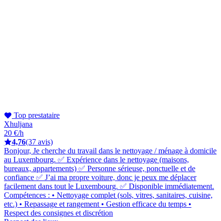
Top prestataire
Xhuljana
20 €/h
4,76
(37 avis)
Bonjour, Je cherche du travail dans le nettoyage / ménage à domicile
au Luxembourg. ✅ Expérience dans le nettoyage (maisons,
bureaux, appartements) ✅ Personne sérieuse, ponctuelle et de
confiance ✅ J’ai ma propre voiture, donc je peux me déplacer
facilement dans tout le Luxembourg. ✅ Disponible immédiatement.
Compétences : • Nettoyage complet (sols, vitres, sanitaires, cuisine,
etc.) • Repassage et rangement • Gestion efficace du temps •
Respect des consignes et discrétion