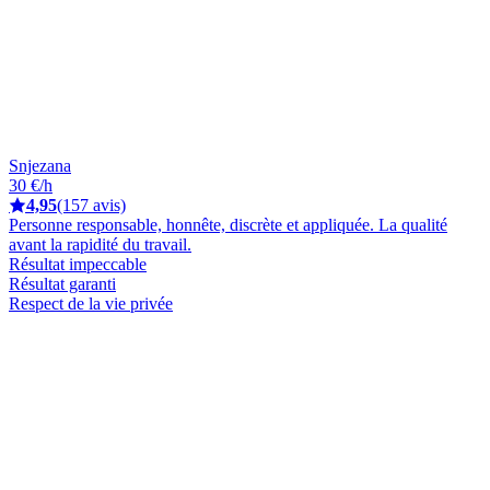
Snjezana
30 €/h
4,95
(157 avis)
Personne responsable, honnête, discrète et appliquée. La qualité
avant la rapidité du travail.
Résultat impeccable
Résultat garanti
Respect de la vie privée