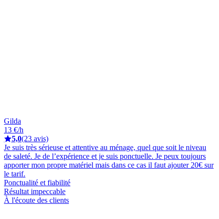
Gilda
13 €/h
5,0
(23 avis)
Je suis très sérieuse et attentive au ménage, quel que soit le niveau
de saleté. Je de l’expérience et je suis ponctuelle. Je peux toujours
apporter mon propre matériel mais dans ce cas il faut ajouter 20€ sur
le tarif.
Ponctualité et fiabilité
Résultat impeccable
À l'écoute des clients