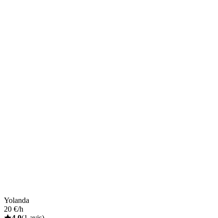
Yolanda
20 €/h
4,0
(1 avis)