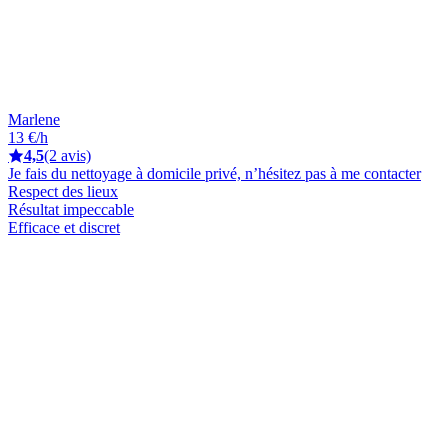
Marlene
13 €/h
4,5
(2 avis)
Je fais du nettoyage à domicile privé, n’hésitez pas à me contacter
Respect des lieux
Résultat impeccable
Efficace et discret