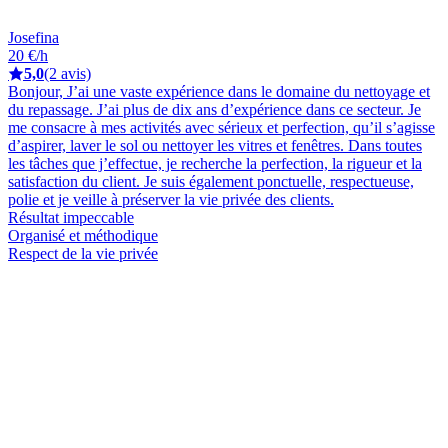
Josefina
20 €/h
5,0
(2 avis)
Bonjour, J’ai une vaste expérience dans le domaine du nettoyage et
du repassage. J’ai plus de dix ans d’expérience dans ce secteur. Je
me consacre à mes activités avec sérieux et perfection, qu’il s’agisse
d’aspirer, laver le sol ou nettoyer les vitres et fenêtres. Dans toutes
les tâches que j’effectue, je recherche la perfection, la rigueur et la
satisfaction du client. Je suis également ponctuelle, respectueuse,
polie et je veille à préserver la vie privée des clients.
Résultat impeccable
Organisé et méthodique
Respect de la vie privée