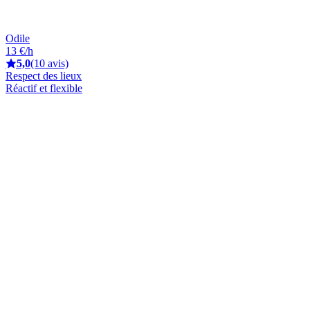
Odile
13 €/h
5,0
(10 avis)
Respect des lieux
Réactif et flexible