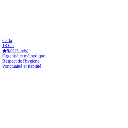
Carla
18 €/h
5,0
(15 avis)
Organisé et méthodique
Respect de l'hygiène
Ponctualité et fiabilité