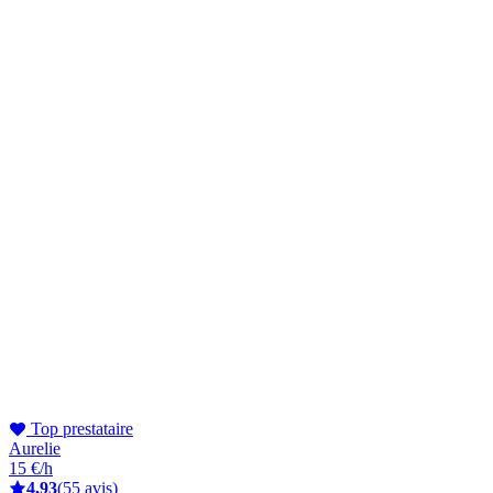
Top prestataire
Aurelie
15 €/h
4,93
(55 avis)