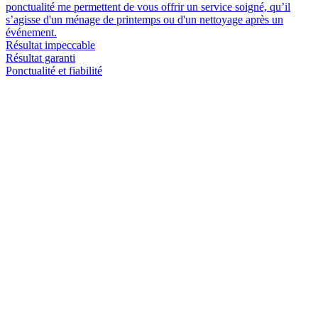
ponctualité me permettent de vous offrir un service soigné, qu’il
s’agisse d'un ménage de printemps ou d'un nettoyage après un
événement.
Résultat impeccable
Résultat garanti
Ponctualité et fiabilité