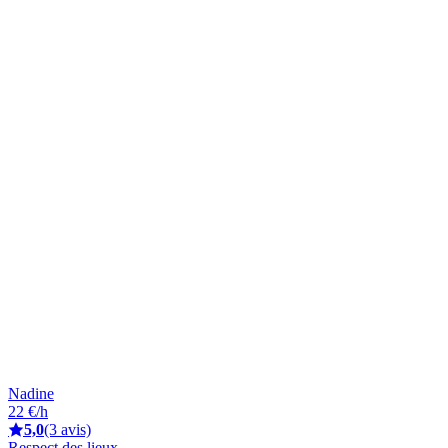
Nadine
22 €/h
5,0
(3 avis)
Respect des lieux