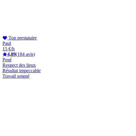
Top prestataire
Paul
15 €/h
4,89
(184 avis)
Posé
Respect des lieux
Résultat impeccable
Travail soigné