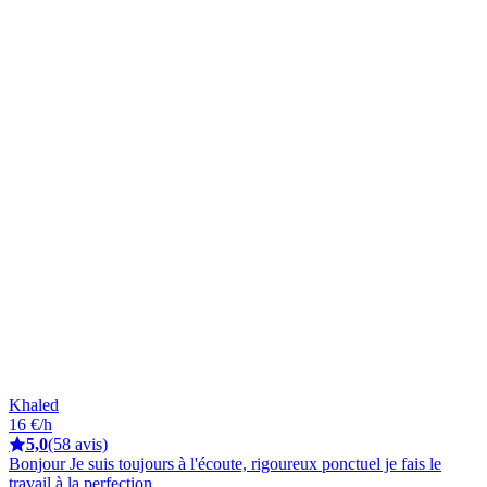
Khaled
16 €/h
5,0
(58 avis)
Bonjour Je suis toujours à l'écoute, rigoureux ponctuel je fais le
travail à la perfection.