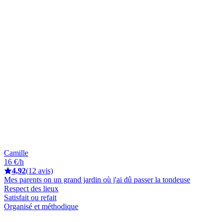
Camille
16 €/h
4,92
(12 avis)
Mes parents on un grand jardin où j'ai dû passer la tondeuse
Respect des lieux
Satisfait ou refait
Organisé et méthodique