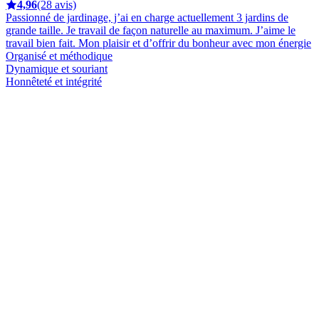
4,96
(28 avis)
Passionné de jardinage, j’ai en charge actuellement 3 jardins de
grande taille. Je travail de façon naturelle au maximum. J’aime le
travail bien fait. Mon plaisir et d’offrir du bonheur avec mon énergie
Organisé et méthodique
Dynamique et souriant
Honnêteté et intégrité