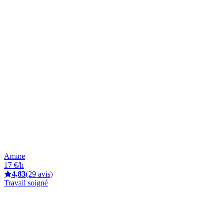
Amine
17 €/h
4,83
(29 avis)
Travail soigné