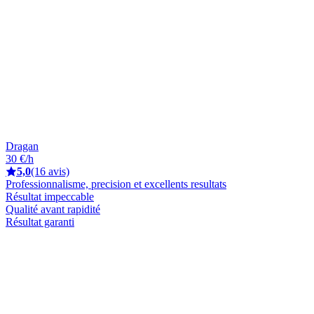
Dragan
30 €/h
5,0
(16 avis)
Professionnalisme, precision et excellents resultats
Résultat impeccable
Qualité avant rapidité
Résultat garanti