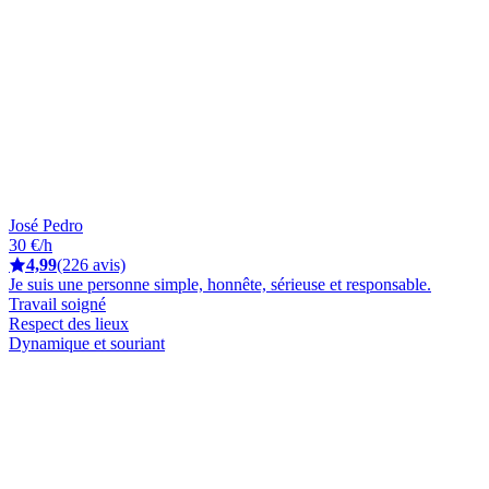
José Pedro
30 €/h
4,99
(226 avis)
Je suis une personne simple, honnête, sérieuse et responsable.
Travail soigné
Respect des lieux
Dynamique et souriant