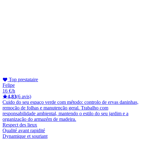
Top prestataire
Felipe
16 €/h
4,83
(6 avis)
Cuido do seu espaço verde com método: controlo de ervas daninhas,
remoção de folhas e manutenção geral. Trabalho com
responsabilidade ambiental, mantendo o estilo do seu jardim e a
organização do armazém de madeira.
Respect des lieux
Qualité avant rapidité
Dynamique et souriant