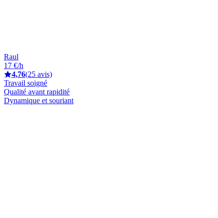
Raul
17 €/h
4,76
(25 avis)
Travail soigné
Qualité avant rapidité
Dynamique et souriant