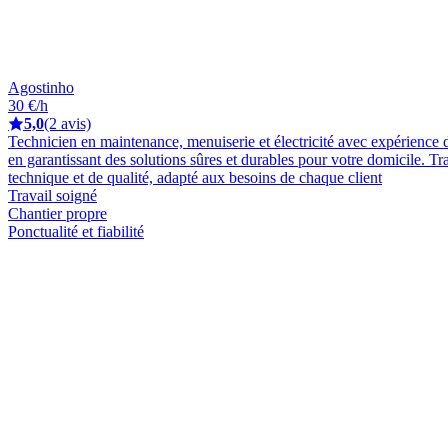
Agostinho
30 €/h
5,0
(2 avis)
Technicien en maintenance, menuiserie et électricité avec expérience da
en garantissant des solutions sûres et durables pour votre domicile. Tra
technique et de qualité, adapté aux besoins de chaque client
Travail soigné
Chantier propre
Ponctualité et fiabilité