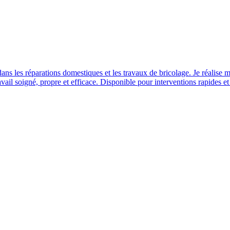
ns les réparations domestiques et les travaux de bricolage. Je réalise m
vail soigné, propre et efficace. Disponible pour interventions rapides et 