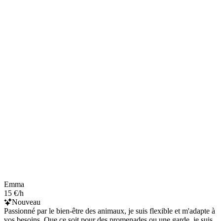
Emma
15 €/h
Nouveau
Passionné par le bien-être des animaux, je suis flexible et m'adapte à
vos besoins. Que ce soit pour des promenades ou une garde, je suis