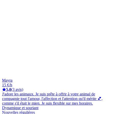
Mayra
15 €/h
5,0
(3 avis)
J'adore les animaux. Je suis prête à offrir à votre animal de
compagnie tout l'amour, l'affection et l'attention qu'il mérite 💕,
comme s'il était le mien. Je suis flexible sur mes horaires.
Dynamique et souriant
Nouvelles régulières