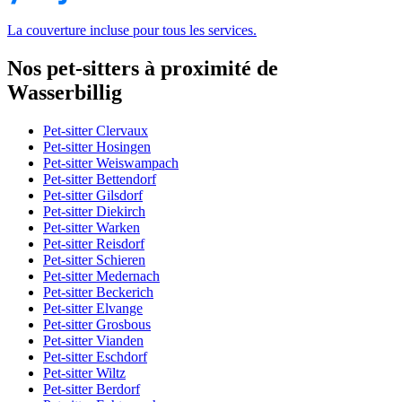
La couverture incluse pour tous les services.
Nos pet-sitters à proximité de
Wasserbillig
Pet-sitter Clervaux
Pet-sitter Hosingen
Pet-sitter Weiswampach
Pet-sitter Bettendorf
Pet-sitter Gilsdorf
Pet-sitter Diekirch
Pet-sitter Warken
Pet-sitter Reisdorf
Pet-sitter Schieren
Pet-sitter Medernach
Pet-sitter Beckerich
Pet-sitter Elvange
Pet-sitter Grosbous
Pet-sitter Vianden
Pet-sitter Eschdorf
Pet-sitter Wiltz
Pet-sitter Berdorf