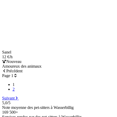
Sanel
12 €/h
Nouveau
Amoureux des animaux
Précédent
Page 1
1
2
Suivant
5,0/5
Note moyenne des pet-sitters à Wasserbillig
169 500+
Services rendus par des pet-sitters à Wasserbillig