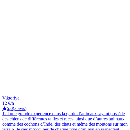
Viktoriya
12 €/h
5,0
(3 avis)
J’ai une grande expérience dans la garde d’animaux, ayant possédé
des chiens de différentes tailles et races, ainsi que d’autres animaux
comme des cochons d’Inde, des chats et même des moutons sur mon
terrain. Je sais m’occuper de chaque type d’animal en respectant