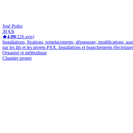
José Pedro
30 €/h
4,99
(226 avis)
Installations, fixations, remplacements, dépannage, modifications, ass
par les lits et les projets PAX. Installations et branchements électriques
Organisé et méthodique
Chantier propre