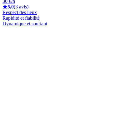
30 €/h
5,0
(3 avis)
Respect des lieux
Rapidité et fiabilité
Dynamique et souriant