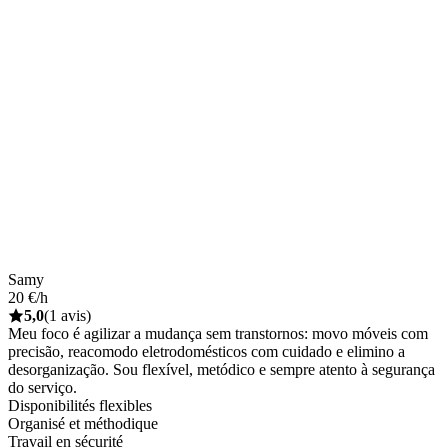
Samy
20 €/h
5,0
(1 avis)
Meu foco é agilizar a mudança sem transtornos: movo móveis com
precisão, reacomodo eletrodomésticos com cuidado e elimino a
desorganização. Sou flexível, metódico e sempre atento à segurança
do serviço.
Disponibilités flexibles
Organisé et méthodique
Travail en sécurité