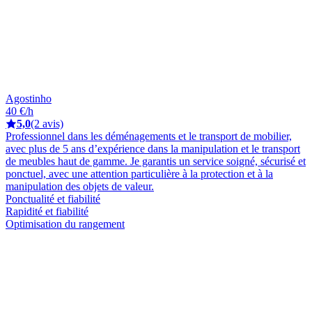
Agostinho
40 €/h
5,0
(2 avis)
Professionnel dans les déménagements et le transport de mobilier,
avec plus de 5 ans d’expérience dans la manipulation et le transport
de meubles haut de gamme. Je garantis un service soigné, sécurisé et
ponctuel, avec une attention particulière à la protection et à la
manipulation des objets de valeur.
Ponctualité et fiabilité
Rapidité et fiabilité
Optimisation du rangement