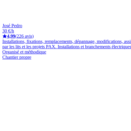
José Pedro
30 €/h
4,99
(226 avis)
Installations, fixations, remplacements, dépannage, modifications, ass
par les lits et les projets PAX. Installations et branchements électriques
Organisé et méthodique
Chantier propre