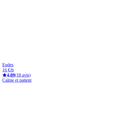
Eudes
16 €/h
4,89
(18 avis)
Calme et patient