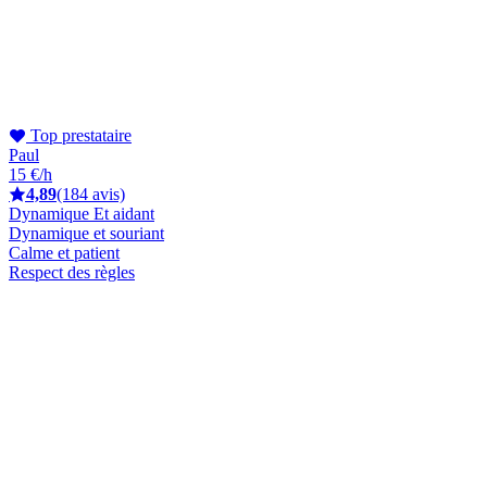
Top prestataire
Paul
15 €/h
4,89
(184 avis)
Dynamique Et aidant
Dynamique et souriant
Calme et patient
Respect des règles