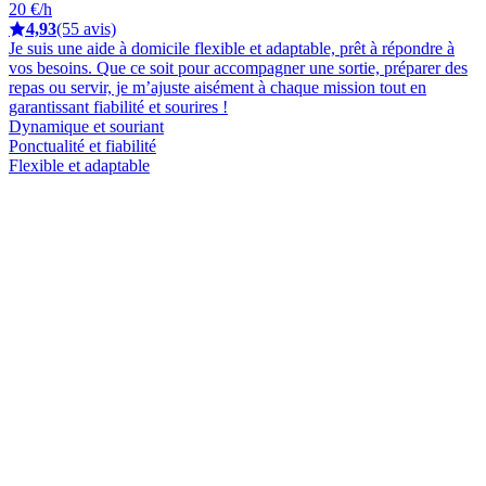
20 €/h
4,93
(55 avis)
Je suis une aide à domicile flexible et adaptable, prêt à répondre à
vos besoins. Que ce soit pour accompagner une sortie, préparer des
repas ou servir, je m’ajuste aisément à chaque mission tout en
garantissant fiabilité et sourires !
Dynamique et souriant
Ponctualité et fiabilité
Flexible et adaptable