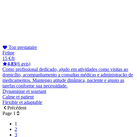
Top prestataire
Felipe
15 €/h
4,83
(6 avis)
Como profissional dedicado, ajudo em atividades como visitas ao
domicílio, acompanhamento a consultas médicas e administração de
medicamentos. Mantengo atitude dinâmica, paciente e ajusto as
tarefas conforme sua necessidade.
Dynamique et souriant
Calme et patient
Flexible et adaptable
Précédent
Page 1
1
2
3