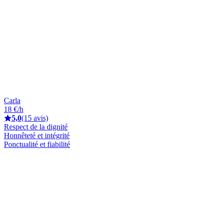
Carla
18 €/h
5,0
(15 avis)
Respect de la dignité
Honnêteté et intégrité
Ponctualité et fiabilité