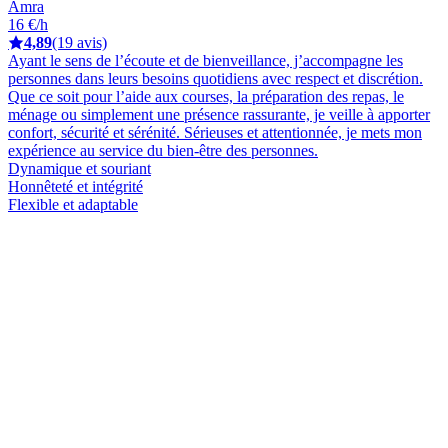
Amra
16 €/h
4,89
(19 avis)
Ayant le sens de l’écoute et de bienveillance, j’accompagne les
personnes dans leurs besoins quotidiens avec respect et discrétion.
Que ce soit pour l’aide aux courses, la préparation des repas, le
ménage ou simplement une présence rassurante, je veille à apporter
confort, sécurité et sérénité. Sérieuses et attentionnée, je mets mon
expérience au service du bien-être des personnes.
Dynamique et souriant
Honnêteté et intégrité
Flexible et adaptable