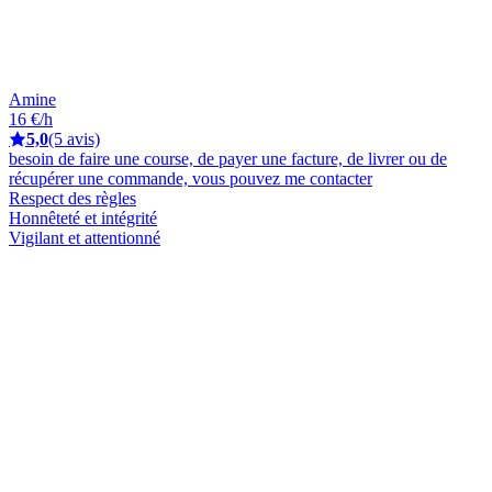
Amine
16 €/h
5,0
(5 avis)
besoin de faire une course, de payer une facture, de livrer ou de
récupérer une commande, vous pouvez me contacter
Respect des règles
Honnêteté et intégrité
Vigilant et attentionné