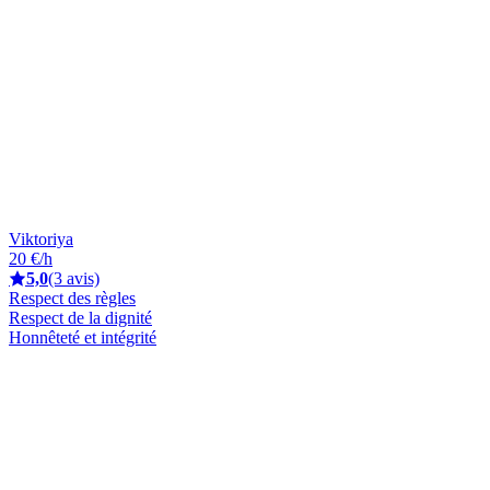
Viktoriya
20 €/h
5,0
(3 avis)
Respect des règles
Respect de la dignité
Honnêteté et intégrité