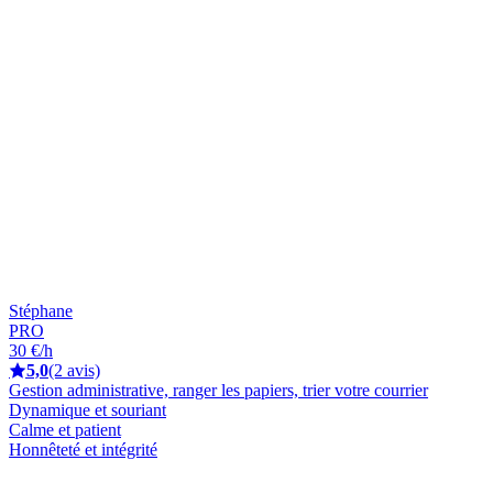
Stéphane
PRO
30 €/h
5,0
(2 avis)
Gestion administrative, ranger les papiers, trier votre courrier
Dynamique et souriant
Calme et patient
Honnêteté et intégrité