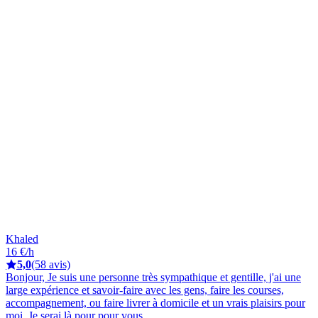
Khaled
16 €/h
5,0
(58 avis)
Bonjour, Je suis une personne très sympathique et gentille, j'ai une
large expérience et savoir-faire avec les gens, faire les courses,
accompagnement, ou faire livrer à domicile et un vrais plaisirs pour
moi. Je serai là pour pour vous.