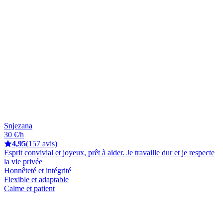
Snjezana
30 €/h
4,95
(157 avis)
Esprit convivial et joyeux, prêt à aider. Je travaille dur et je respecte
la vie privée
Honnêteté et intégrité
Flexible et adaptable
Calme et patient