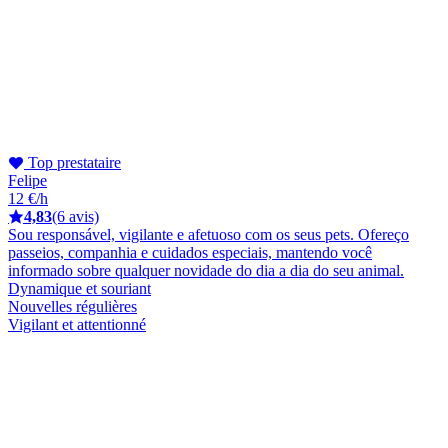
Top prestataire
Felipe
12 €/h
4,83
(6 avis)
Sou responsável, vigilante e afetuoso com os seus pets. Ofereço
passeios, companhia e cuidados especiais, mantendo você
informado sobre qualquer novidade do dia a dia do seu animal.
Dynamique et souriant
Nouvelles régulières
Vigilant et attentionné