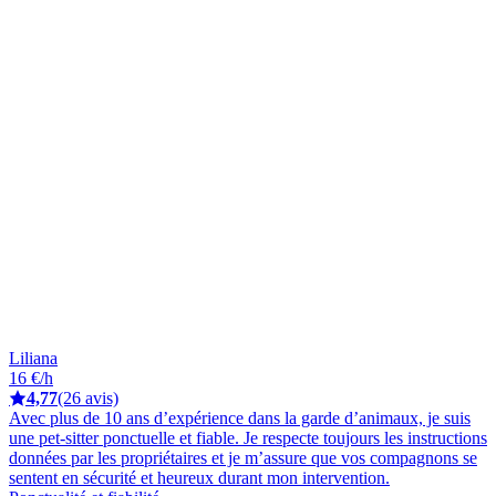
Liliana
16 €/h
4,77
(26 avis)
Avec plus de 10 ans d’expérience dans la garde d’animaux, je suis
une pet-sitter ponctuelle et fiable. Je respecte toujours les instructions
données par les propriétaires et je m’assure que vos compagnons se
sentent en sécurité et heureux durant mon intervention.