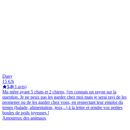
Dany
15 €/h
5,0
(3 avis)
Ma mère ayant 5 chats et 2 chiens, j'en connais un rayon sur la
question. Je ne peux pas les garder chez moi mais je serai ravi de les
promener ou de les garder chez vous, en respectant leur emploi du
temps (balade, alimentation, jeux,..) à la lettre et rendre vos petites
boules de poils joyeuses !
Amoureux des animaux