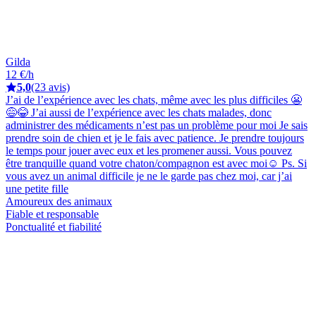
Gilda
12 €/h
5,0
(23 avis)
J’ai de l’expérience avec les chats, même avec les plus difficiles 😬
😅😂 J’ai aussi de l’expérience avec les chats malades, donc
administrer des médicaments n’est pas un problème pour moi Je sais
prendre soin de chien et je le fais avec patience. Je prendre toujours
le temps pour jouer avec eux et les promener aussi. Vous pouvez
être tranquille quand votre chaton/compagnon est avec moi☺️ Ps. Si
vous avez un animal difficile je ne le garde pas chez moi, car j’ai
une petite fille
Amoureux des animaux
Fiable et responsable
Ponctualité et fiabilité