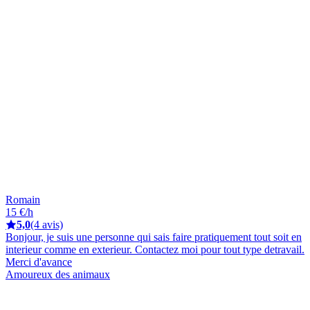
Romain
15 €/h
5,0
(4 avis)
Bonjour, je suis une personne qui sais faire pratiquement tout soit en
interieur comme en exterieur. Contactez moi pour tout type detravail.
Merci d'avance
Amoureux des animaux