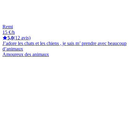
Remi
15 €/h
5,0
(12 avis)
J’adore les chats et les chiens , je sais m’ prendre avec beaucoup
d’animaux
Amoureux des animaux