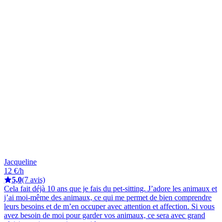
Jacqueline
12 €/h
5,0
(7 avis)
Cela fait déjà 10 ans que je fais du pet-sitting. J’adore les animaux et
j’ai moi-même des animaux, ce qui me permet de bien comprendre
leurs besoins et de m’en occuper avec attention et affection. Si vous
avez besoin de moi pour garder vos animaux, ce sera avec grand