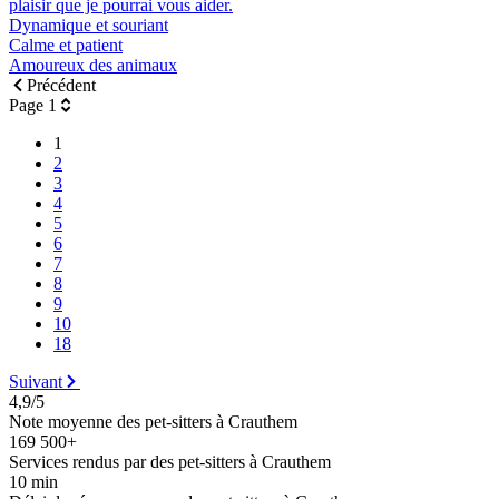
plaisir que je pourrai vous aider.
Dynamique et souriant
Calme et patient
Amoureux des animaux
Précédent
Page 1
1
2
3
4
5
6
7
8
9
10
18
Suivant
4,9/5
Note moyenne des pet-sitters à Crauthem
169 500+
Services rendus par des pet-sitters à Crauthem
10 min